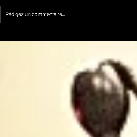
Rédigez un commentaire...
Le Petit Futé présente
L'Autre Foi
sa nouvelle édition
historique
ariégeoise pour 2026-
lancé
2027