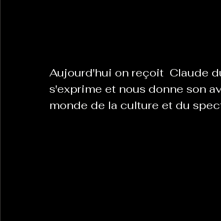
La Revanche des Cagoles
Le Chabot
La Ress
Aujourd'hui on reçoit  Claude d
Les Transversales
Politique del païs
Pour que
s'exprime et nous donne son avis
monde de la culture et du spec
Sabarat Astro
Tout Feu Tout Femmes
Tralal
)
6 posts
LES ECHAPPEES OBLIQUES
Sport Santé
Les 
ts