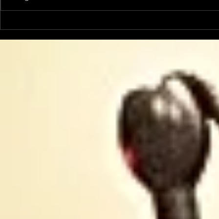
Le Petit Futé présente
L'Autre Foi
sa nouvelle édition
historique
ariégeoise pour 2026-
lancé
2027