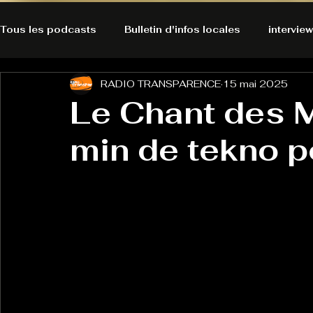
Tous les podcasts
Bulletin d'infos locales
interview
RADIO TRANSPARENCE
15 mai 2025
A l'Ecoute de la Peau
Alternatives Ecologiques
Le Chant des M
min de tekno 
Bulles à découvrir
Bonnes résolutions de l'autruch
posts
Du pain et des parpaings
GOOD VIBES
INFO
HO-LA-TINO
H1000
Keep Cooking blues
La rubrique cyno
Micro de poche
La santé ça 