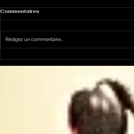
Commentaires
Rédigez un commentaire...
Le Chabot 69 Les
Le Chabot
végétaux et les
: captage
canicules
captage ?