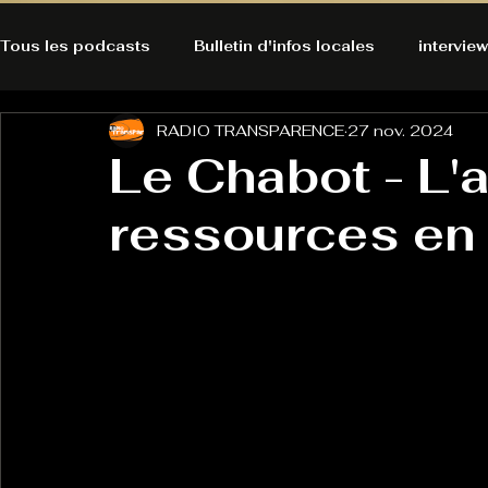
Tous les podcasts
Bulletin d'infos locales
interview
RADIO TRANSPARENCE
27 nov. 2024
A l'Ecoute de la Peau
Alternatives Ecologiques
Le Chabot - L'
ressources en
Bulles à découvrir
Bonnes résolutions de l'autruch
posts
Du pain et des parpaings
GOOD VIBES
INFO
HO-LA-TINO
H1000
Keep Cooking blues
La rubrique cyno
Micro de poche
La santé ça 