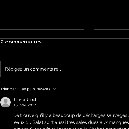
2 commentaires
Rédigez un commentaire...
Le Chabot 69 Les
Le Chabot
Trier par :
Les plus récents
végétaux et les
: captage
canicules
captage ?
Pierre Junol
27 nov. 2024
Je trouve qu'il y a beaucoup de décharges sauvages su
eaux du Salat sont aussi très sales dues aux manques d