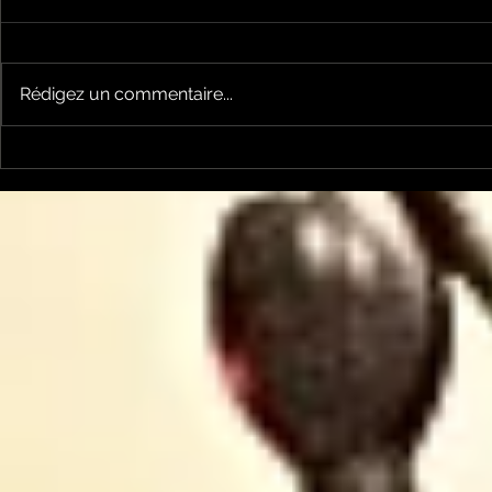
Rédigez un commentaire...
Le Chabot 69 Les
Le Chabot
végétaux et les
: captage
canicules
captage ?