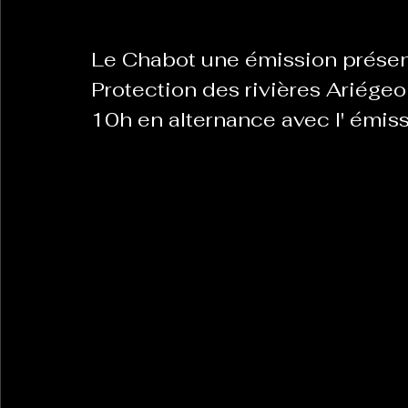
Le Chabot une émission présent
La Revanche des Cagoles
Le Chabot
La Ress
Protection des rivières Ariégeo
10h en alternance avec l' émiss
Les Transversales
Politique del païs
Pour que
Sabarat Astro
Tout Feu Tout Femmes
Tralal
)
6 posts
LES ECHAPPEES OBLIQUES
Sport Santé
Les 
ts