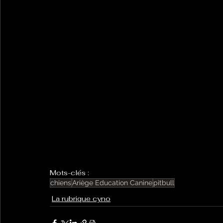
Mots-clés :
chiens
Ariège Education Canine
pitbull
La rubrique cyno