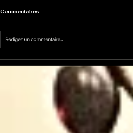
Commentaires
Rédigez un commentaire...
La Rubrique Cyno!: la
La Rubriq
coprophagie chez le
bouton "On
chien
chien