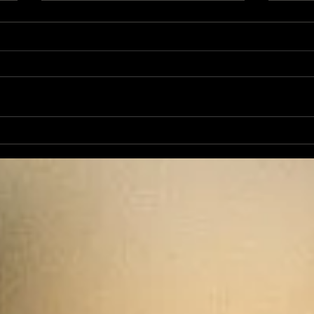
La Rubrique Cyno: le
La 
bouton "On/off" chez le
pré
chien
can