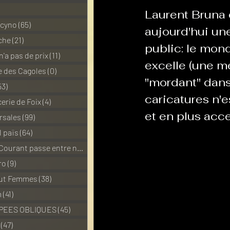
1 posts
Laurent Bruna 
 cyno
(65)
65 posts
aujourd'hui un
La Revanche des Cagoles
che
(21)
21 posts
public: le mond
n'a pas de prix
(11)
11 posts
excelle (une m
 des Cagoles
(0)
0 post
Les Transversales
"mordant" dans 
Politiq
53)
53 posts
caricatures n'e
erie de Foix
(4)
4 posts
et en plus acce
rsales
(99)
99 posts
Sabarat Astro
Tout Feu 
l païs
(64)
64 posts
Pour que le Courant passe entre nou
(6)
6 posts
LES ECHAPPEES OBLIQUES
ro
(9)
9 posts
out Femmes
(38)
38 posts
m
(41)
41 posts
PEES OBLIQUES
(45)
45 posts
(47)
47 posts