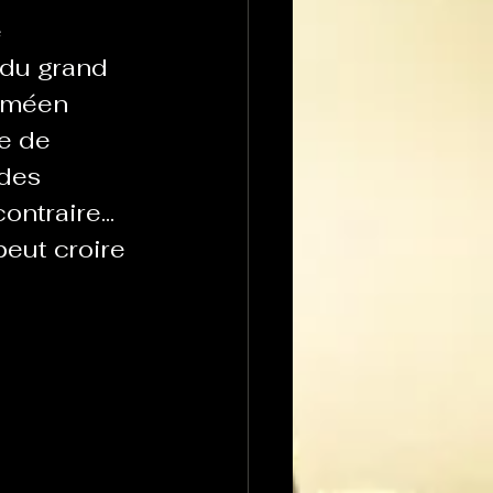
 
du grand 
paméen 
e de 
des 
ntraire... 
peut croire