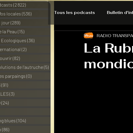
dcasts
(2 822)
2 822 posts
Tous les podcasts
Bulletin d'i
nfos locales
(536)
536 posts
 jour
(289)
289 posts
e la Peau
(15)
15 posts
RADIO TRANSP
A l'Ecoute de la Peau
Alte
s Ecologiques
(36)
36 posts
La Rub
ernational
(2)
2 posts
ouvrir
(82)
82 posts
mondio
Bulles à découvrir
Bonnes 
lutions de l'autruche
(5)
5 posts
des parpaings
(0)
0 post
Du pain et des parpaings
S
(91)
91 posts
ALES
(3)
3 posts
O
(24)
24 posts
HO-LA-TINO
H1000
3 posts
ng blues
(104)
104 posts
o
(86)
86 posts
La rubrique cyno
Micro d