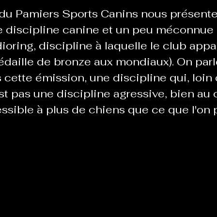
du Pamiers Sports Canins nous présente
e discipline canine et un peu méconnue 
Le Chabot
La Ressourcerie de Foix
ioring, discipline à laquelle le club ap
édaille de bronze aux mondiaux). On parl
cette émission, une discipline qui, loin 
ue del païs
Pour que le Courant passe entre nou
st pas une discipline agressive, bien au co
ssible à plus de chiens que ce que l'on 
Tout Femmes
Tralalaboum
Sport Santé
Les Actus du Léo