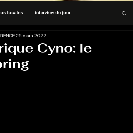
nfos locales
interview du jour
ARENCE
25 mars 2022
rnatives Ecologiques
Amnesty International
rique Cyno: le
ring
résolutions de l'autruche
GOOD VIBES
INFOS LOCALES
Keep Cooking blues
Live avec Flo
L'Antre
e poche
La santé ça n'a pas de prix