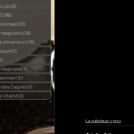
u Léo
(6)
6 posts
T
(196)
196 posts
 Animale
(33)
33 posts
e magiciens
(29)
29 posts
 s'invente ici
(16)
16 posts
sique
(5)
5 posts
1)
11 posts
e magiciens
(1)
1 post
 Femmes
(10)
10 posts
 des Cagoles
(1)
1 post
 Vitalité
(3)
3 posts
La rubrique cyno