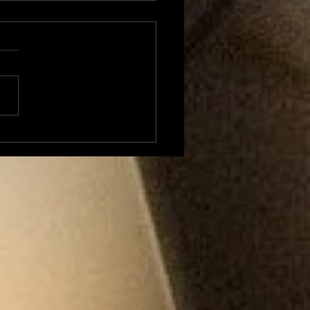
Rubrique Cyno:
cis d'éducation
ine