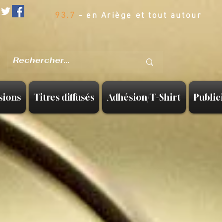
93.7
- en Ariège et tout autour
sions
Titres diffusés
Adhésion/T-Shirt
Public