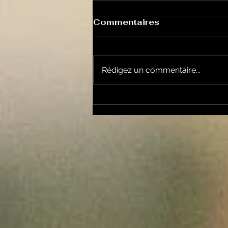
Commentaires
Rédigez un commentaire...
La Rubrique Cyno!: la
coprophagie chez le
chien