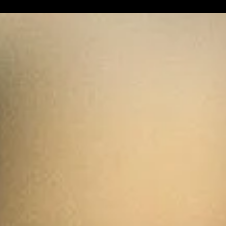
bouton "On/off" chez le
pré
chien
can