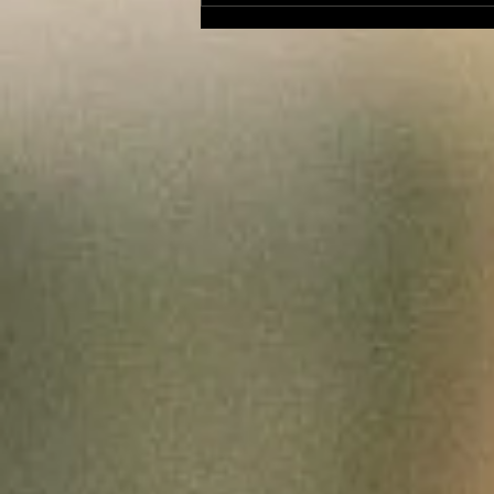
coprophagie chez le
chien