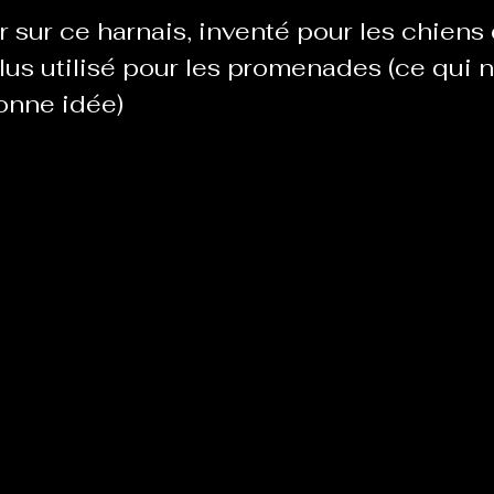
r sur ce harnais, inventé pour les chiens 
lus utilisé pour les promenades (ce qui n
Le Chabot
La Ressourcerie de Foix
onne idée)
ue del païs
Pour que le Courant passe entre nou
Tout Femmes
Tralalaboum
Sport Santé
Les Actus du Léo