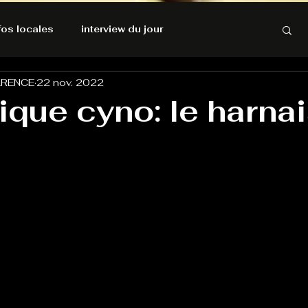
nfos locales
interview du jour
ARENCE
22 nov. 2022
rnatives Ecologiques
Amnesty International
ique cyno: le harna
résolutions de l'autruche
GOOD VIBES
INFOS LOCALES
Keep Cooking blues
Live avec Flo
L'Antre
e poche
La santé ça n'a pas de prix