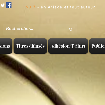
93.7
- en Ariège et tout autour
sions
Titres diffusés
Adhésion/T-Shirt
Public