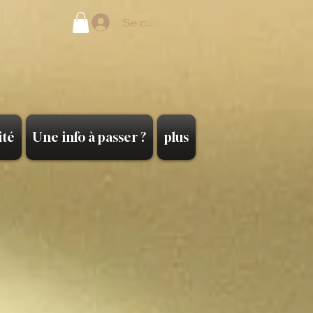
Se connecter
ité
Une info à passer ?
plus