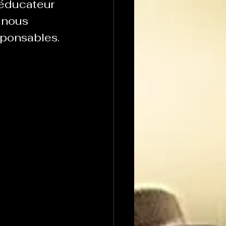
 éducateur 
 nous 
sponsables.