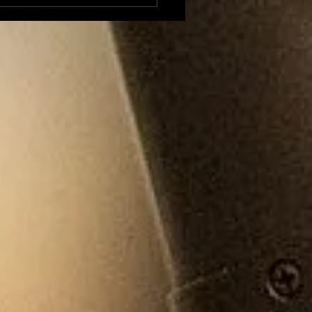
Rubrique Cyno:
cis d'éducation
ine