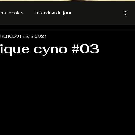
nfos locales
interview du jour
ARENCE
31 mars 2021
rnatives Ecologiques
Amnesty International
rique cyno #03
résolutions de l'autruche
GOOD VIBES
INFOS LOCALES
Keep Cooking blues
Live avec Flo
L'Antre
e poche
La santé ça n'a pas de prix