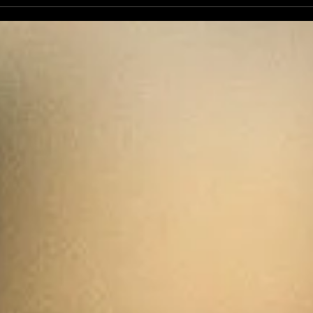
La Rubrique Cyno: le
La 
bouton "On/off" chez le
pré
chien
can