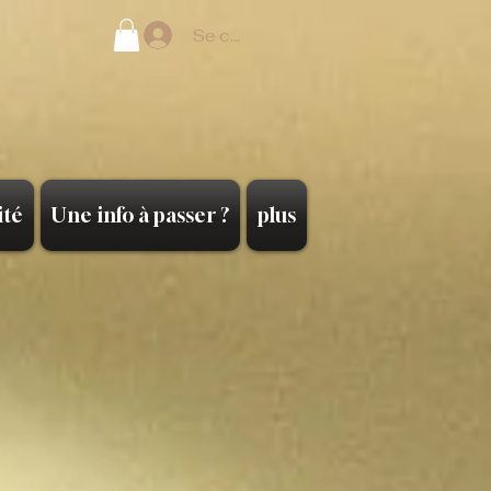
Se connecter
ité
Une info à passer ?
plus