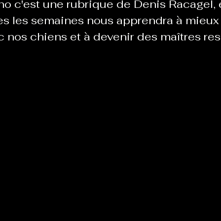
no c'est une rubrique de Denis Racagel,
tes les semaines nous apprendra à mieux
 nos chiens et à devenir des maîtres re
Le Chabot
La Ressourcerie de Foix
ue del païs
Pour que le Courant passe entre nou
Tout Femmes
Tralalaboum
Sport Santé
Les Actus du Léo