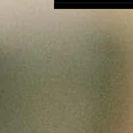
La Rubrique Cyno!: la
coprophagie chez le
chien