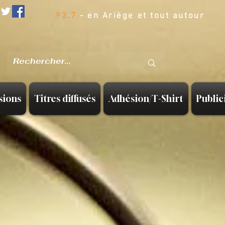
93.7
- en Ariège et tout autour
sions
Titres diffusés
Adhésion/T-Shirt
Public