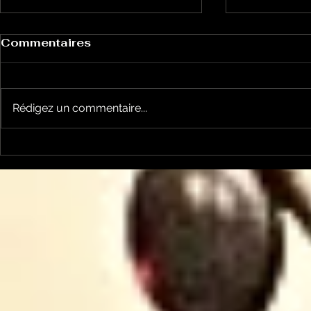
Commentaires
Rédigez un commentaire...
la cyclosportive
nos jeune
L'ARIEGEOISE fête ses
joueront l
30 ans ...
Occitanie .