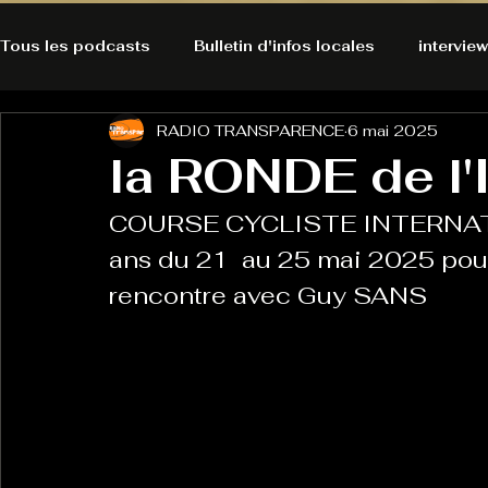
Tous les podcasts
Bulletin d'infos locales
interview
RADIO TRANSPARENCE
6 mai 2025
A l'Ecoute de la Peau
Alternatives Ecologiques
la RONDE de l
COURSE CYCLISTE INTERNATIO
Bulles à découvrir
Bonnes résolutions de l'autruch
posts
ans du 21  au 25 mai 2025 pour 
rencontre avec Guy SANS 
Du pain et des parpaings
GOOD VIBES
INFO
HO-LA-TINO
H1000
Keep Cooking blues
La rubrique cyno
Micro de poche
La santé ça 