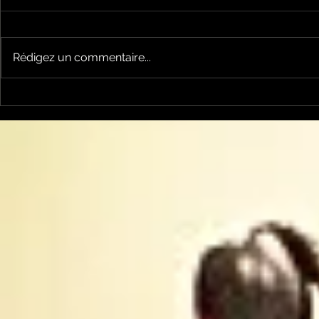
Rédigez un commentaire...
la cyclosportive
nos jeune
L'ARIEGEOISE fête ses
joueront l
30 ans ...
Occitanie .