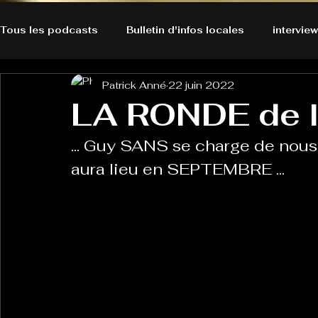
Tous les podcasts
Bulletin d'infos locales
interview
Patrick Anné
22 juin 2022
A l'Ecoute de la Peau
Alternatives Ecologiques
LA RONDE de 
... Guy SANS se charge de nous
Bulles à découvrir
Bonnes résolutions de l'autruch
posts
aura lieu en SEPTEMBRE ...
Du pain et des parpaings
GOOD VIBES
INFO
HO-LA-TINO
H1000
Keep Cooking blues
La rubrique cyno
Micro de poche
La santé ça 