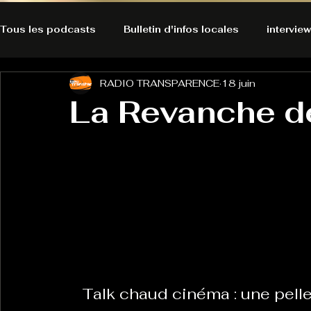
Tous les podcasts
Bulletin d'infos locales
interview
RADIO TRANSPARENCE
18 juin
A l'Ecoute de la Peau
Alternatives Ecologiques
La Revanche d
Bulles à découvrir
Bonnes résolutions de l'autruch
posts
Du pain et des parpaings
GOOD VIBES
INFO
HO-LA-TINO
H1000
Keep Cooking blues
Talk chaud cinéma : une pelle
La rubrique cyno
Micro de poche
La santé ça 