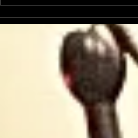
Le Petit Futé présente
L'Autre Foi
sa nouvelle édition
historique
ariégeoise pour 2026-
lancé
2027