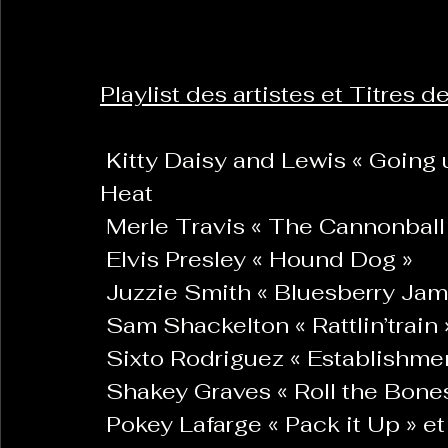
La Revanche des Cagoles
Le Chabot
La Ress
Playlist des artistes et Titres
Les Transversales
 Kitty Daisy and Lewis « Going up the country » cover Canned 
Politique del païs
Pour que
Heat
 Merle Travis « The Cannonball
Sabarat Astro
Tout Feu Tout Femmes
Tralal
 Elvis Presley « Hound Dog »
)
6 posts
 Juzzie Smith « Bluesberry Jam
LES ECHAPPEES OBLIQUES
Sport Santé
Les 
 Sam Shackelton « Rattlin’train 
 Sixto Rodriguez « Establishme
 Shakey Graves « Roll the Bone
ts
 Pokey Lafarge « Pack it Up » e