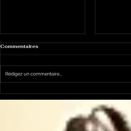
Commentaires
Rédigez un commentaire...
Le Petit Futé présente
L'Autre Foi
sa nouvelle édition
historique
ariégeoise pour 2026-
lancé
2027