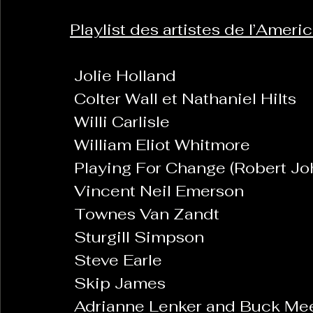
Playlist des artistes de l’Amer
La Revanche des Cagoles
Le Chabot
La Ress
 Jolie Holland
 Colter Wall et Nathaniel Hilts
Les Transversales
Politique del païs
Pour que
 Willi Carlisle
 William Eliot Whitmore
Sabarat Astro
 Playing For Change (Robert J
Tout Feu Tout Femmes
Tralal
 Vincent Neil Emerson
)
6 posts
 Townes Van Zandt
LES ECHAPPEES OBLIQUES
Sport Santé
Les 
 Sturgill Simpson
 Steve Earle
 Skip James
ts
 Adrianne Lenker and Buck Me