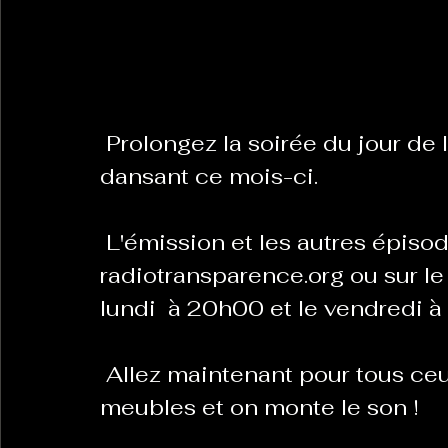
La Revanche des Cagoles
Le Chabot
La Ress
 Prolongez la soirée du jour de l'an avec un programme spécial 
Les Transversales
Politique del païs
Pour que
dansant ce mois-ci.
Sabarat Astro
Tout Feu Tout Femmes
Tralal
 L'émission et les autres épisodes sont à retrouver sur  
radiotransparence.org ou sur le 
)
6 posts
lundi  à 20h00 et le vendredi 
LES ECHAPPEES OBLIQUES
Sport Santé
Les 
 Allez maintenant pour tous ceux qui aiment danser on pousse les 
meubles et on monte le son !
ts