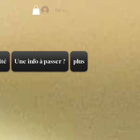
Se connecter
ité
Une info à passer ?
plus