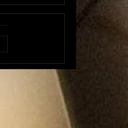
xandre Besson
ent sur 4 mois
position à la Mairie
Foix et envisage une
idature (LFI) aux
tions législatives