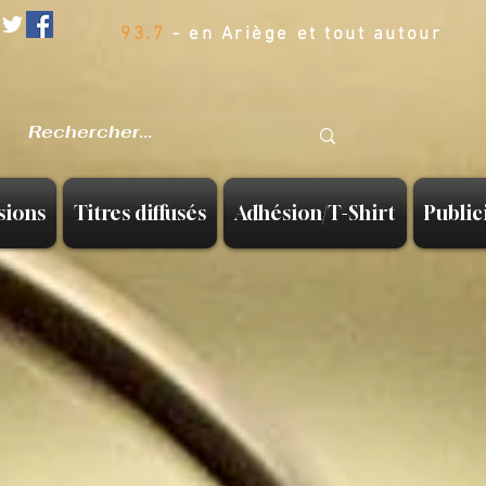
93.7
- en Ariège et tout autour
sions
Titres diffusés
Adhésion/T-Shirt
Public