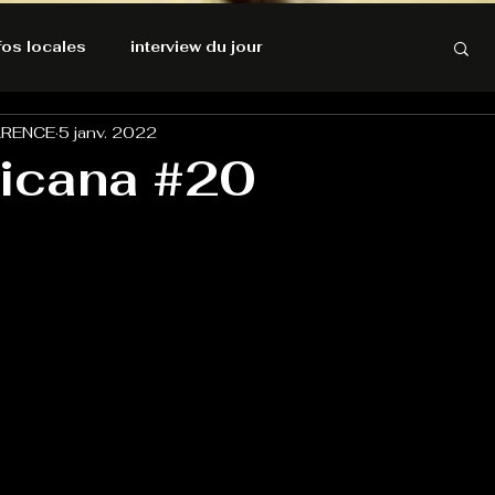
nfos locales
interview du jour
ARENCE
5 janv. 2022
rnatives Ecologiques
Amnesty International
icana #20
résolutions de l'autruche
GOOD VIBES
INFOS LOCALES
Keep Cooking blues
Live avec Flo
L'Antre
e poche
La santé ça n'a pas de prix