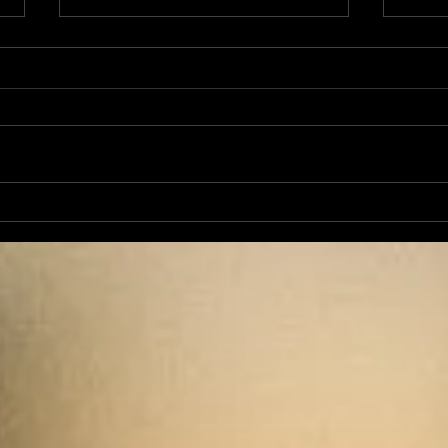
L'Autre Foix: le festival
Ale
historique fuxéen est
revi
lancé
d'op
de 
cand
élec