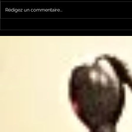
Rédigez un commentaire...
Keep cooking Blues 214
Keep cook
par Mickaël Mazaleyrat
par Micka