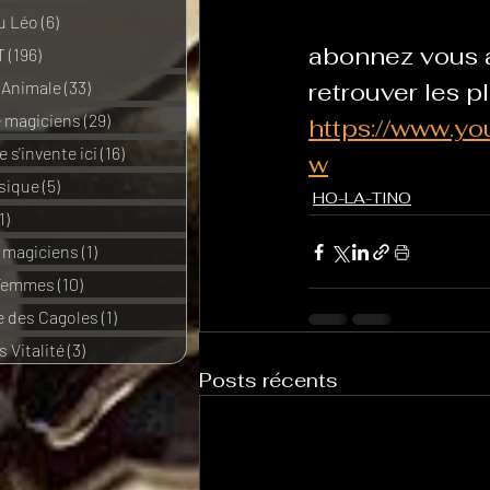
u Léo
(6)
6 posts
abonnez vous 
T
(196)
196 posts
 Animale
(33)
33 posts
retrouver les pl
e magiciens
(29)
29 posts
https://www.
 s'invente ici
(16)
16 posts
w
sique
(5)
5 posts
HO-LA-TINO
1)
11 posts
e magiciens
(1)
1 post
 Femmes
(10)
10 posts
 des Cagoles
(1)
1 post
 Vitalité
(3)
3 posts
Posts récents