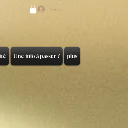
Se connecter
ité
Une info à passer ?
plus