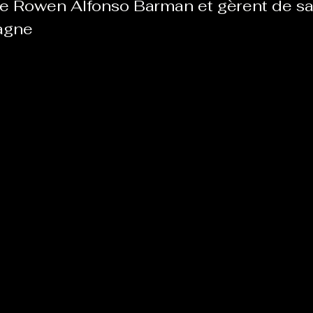
e Rowen Alfonso Barman et gèrent de sal
agne 
Le Chabot
La Ressourcerie de Foix
ue del païs
Pour que le Courant passe entre nou
Tout Femmes
Tralalaboum
Sport Santé
Les Actus du Léo