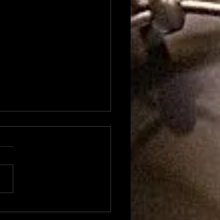
LA-TINO avec Hanoi
oz