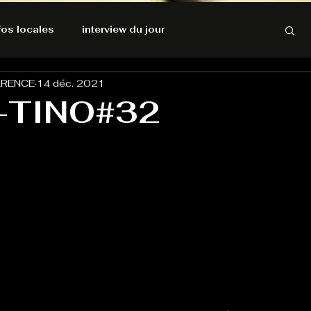
nfos locales
interview du jour
ARENCE
14 déc. 2021
rnatives Ecologiques
Amnesty International
-TINO#32
résolutions de l'autruche
GOOD VIBES
INFOS LOCALES
Keep Cooking blues
Live avec Flo
L'Antre
e poche
La santé ça n'a pas de prix