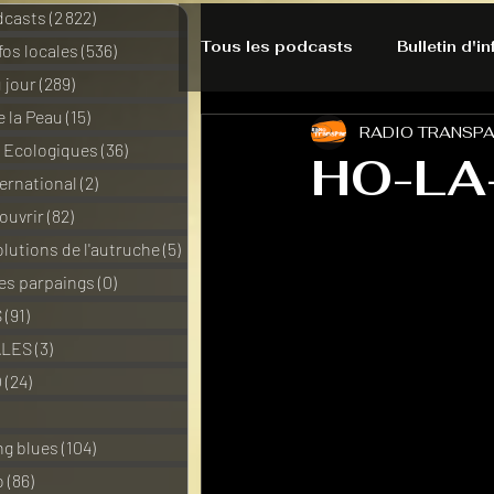
dcasts
(2 822)
2 822 posts
Tous les podcasts
Bulletin d'i
nfos locales
(536)
536 posts
 jour
(289)
289 posts
e la Peau
(15)
15 posts
RADIO TRANSP
A l'Ecoute de la Peau
Alte
s Ecologiques
(36)
36 posts
HO-LA
ernational
(2)
2 posts
ouvrir
(82)
82 posts
Bulles à découvrir
Bonnes 
lutions de l'autruche
(5)
5 posts
des parpaings
(0)
0 post
Du pain et des parpaings
S
(91)
91 posts
ALES
(3)
3 posts
O
(24)
24 posts
HO-LA-TINO
H1000
3 posts
ng blues
(104)
104 posts
o
(86)
86 posts
La rubrique cyno
Micro d