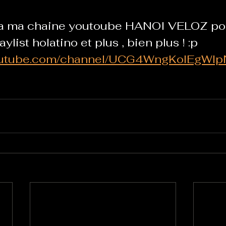
a ma chaine youtoube HANOI VELOZ po
aylist holatino et plus , bien plus ! :p 
youtube.com/channel/UCG4WngKolEgWl