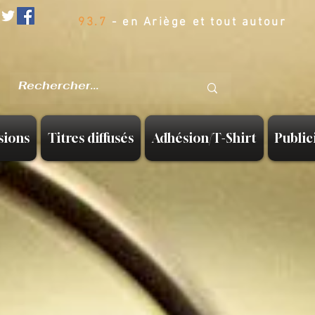
93.7
- en Ariège et tout autour
sions
Titres diffusés
Adhésion/T-Shirt
Public