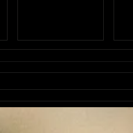
Histoires de Magiciens
His
29 - 52 morceaux de
28 
mystère
bri