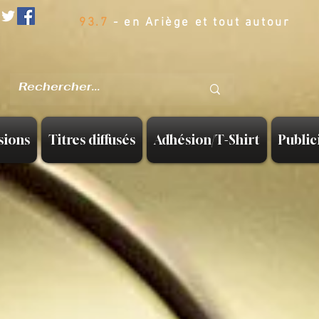
93.7
- en Ariège et tout autour
sions
Titres diffusés
Adhésion/T-Shirt
Public