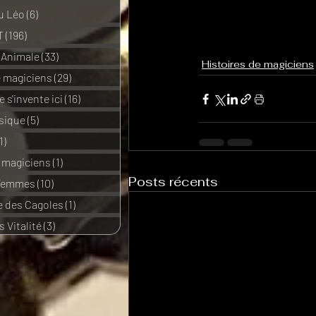
u Léo
(6)
6 posts
T
(196)
196 posts
 Animale
(33)
33 posts
Histoires de magiciens
e magiciens
(29)
29 posts
 s'invente ici
(16)
16 posts
sique
(5)
5 posts
1)
11 posts
e magiciens
(1)
1 post
Posts récents
 Femmes
(10)
10 posts
 des Cagoles
(1)
1 post
 Vitalité
(3)
3 posts