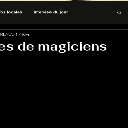
nfos locales
interview du jour
ARENCE
17 févr.
rnatives Ecologiques
Amnesty International
res de magiciens
résolutions de l'autruche
GOOD VIBES
INFOS LOCALES
Keep Cooking blues
Live avec Flo
L'Antre
e poche
La santé ça n'a pas de prix