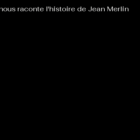
nous raconte l'histoire de Jean Merlin
Le Chabot
La Ressourcerie de Foix
ue del païs
Pour que le Courant passe entre nou
Tout Femmes
Tralalaboum
Sport Santé
Les Actus du Léo