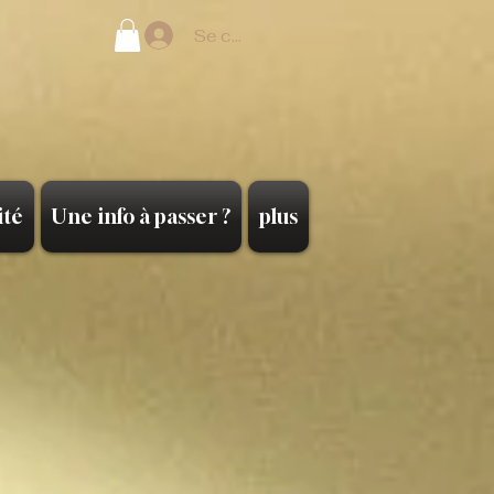
Se connecter
ité
Une info à passer ?
plus