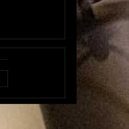
toires de Magiciens
- Rugissement qui à
ser Vegas