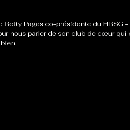
Le Chabot
La Ressourcerie de Foix
c Betty Pages co-présidente du HBSG - 
our nous parler de son club de cœur qui d
 bien.
ue del païs
Pour que le Courant passe entre nou
Tout Femmes
Tralalaboum
Sport Santé
Les Actus du Léo