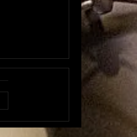
e OPEN de PARA
ive à grands
..