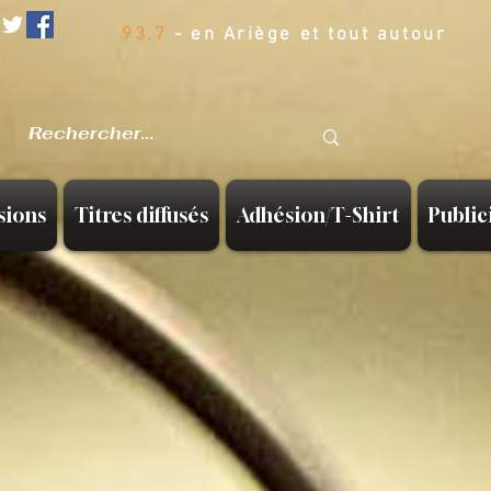
93.7
- en Ariège et tout autour
sions
Titres diffusés
Adhésion/T-Shirt
Public