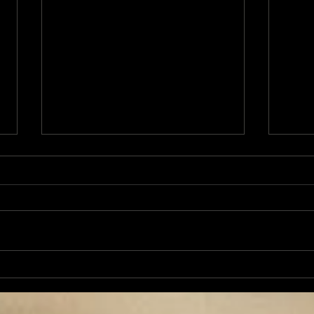
nos jeunes ariégeois
4èm
joueront leurs finales
TENNIS arr
Occitanie ...
pas .