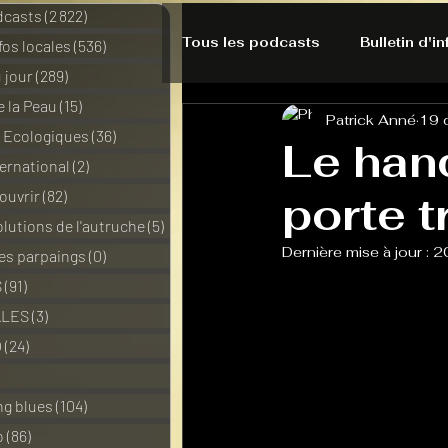
dcasts
(2 822)
2 822 posts
Tous les podcasts
Bulletin d'i
nfos locales
(536)
536 posts
 jour
(289)
289 posts
e la Peau
(15)
15 posts
Patrick Anné
19 
A l'Ecoute de la Peau
Alte
s Ecologiques
(36)
36 posts
Le hand
ernational
(2)
2 posts
ouvrir
(82)
82 posts
porte t
Bulles à découvrir
Bonnes 
lutions de l'autruche
(5)
5 posts
Dernière mise à jour :
2
des parpaings
(0)
0 post
Du pain et des parpaings
S
(91)
91 posts
ALES
(3)
3 posts
O
(24)
24 posts
HO-LA-TINO
H1000
3 posts
ng blues
(104)
104 posts
o
(86)
86 posts
La rubrique cyno
Micro d