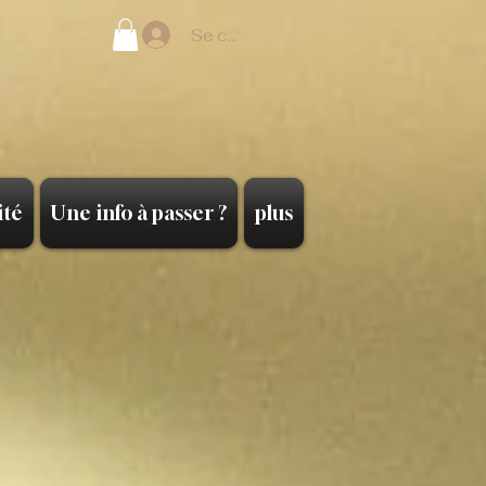
Se connecter
ité
Une info à passer ?
plus