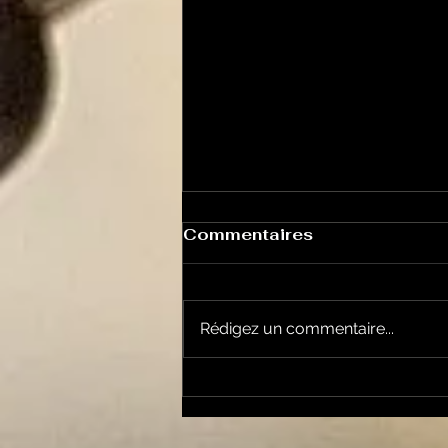
Commentaires
Rédigez un commentaire...
la cyclosportive
L'ARIEGEOISE fête ses
30 ans ...