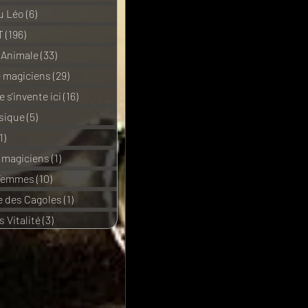
u Léo
(6)
6 posts
T
(196)
196 posts
 Animale
(33)
33 posts
e magiciens
(29)
29 posts
 s'invente ici
(16)
16 posts
sique
(5)
5 posts
1)
11 posts
e magiciens
(1)
1 post
 Femmes
(10)
10 posts
 des Cagoles
(1)
1 post
 Vitalité
(3)
3 posts