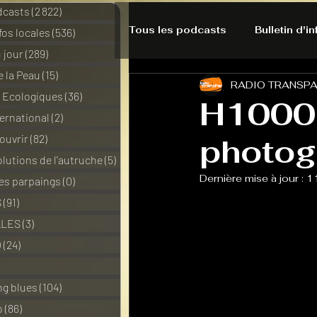
dcasts
(2 822)
2 822 posts
Tous les podcasts
Bulletin d'i
nfos locales
(536)
536 posts
 jour
(289)
289 posts
e la Peau
(15)
15 posts
RADIO TRANSP
A l'Ecoute de la Peau
Alte
s Ecologiques
(36)
36 posts
H1000 
ernational
(2)
2 posts
ouvrir
(82)
82 posts
photog
Bulles à découvrir
Bonnes 
lutions de l'autruche
(5)
5 posts
Dernière mise à jour :
1
des parpaings
(0)
0 post
Du pain et des parpaings
S
(91)
91 posts
ALES
(3)
3 posts
O
(24)
24 posts
HO-LA-TINO
H1000
3 posts
ng blues
(104)
104 posts
o
(86)
86 posts
La rubrique cyno
Micro d