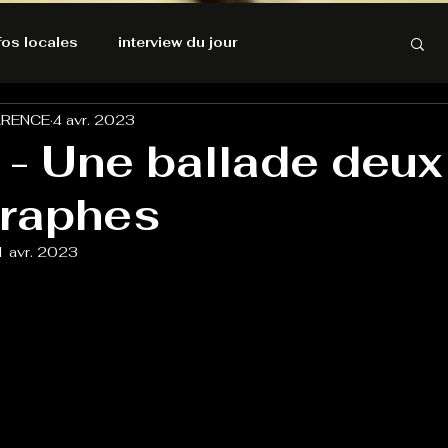
nfos locales
interview du jour
ARENCE
4 avr. 2023
rnatives Ecologiques
Amnesty International
- Une ballade deux
raphes
résolutions de l'autruche
1 avr. 2023
GOOD VIBES
INFOS LOCALES
Keep Cooking blues
Live avec Flo
L'Antre
e poche
La santé ça n'a pas de prix