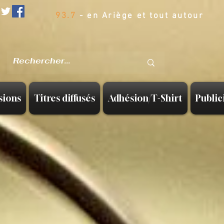
93.7
- en Ariège et tout autour
sions
Titres diffusés
Adhésion/T-Shirt
Public