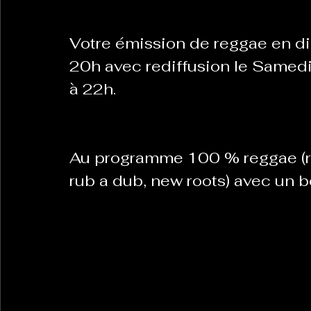
Votre émission de reggae en dir
La Revanche des Cagoles
Le Chabot
La Ress
20h avec rediffusion le Samedi
à 22h.
Les Transversales
Politique del païs
Pour que
Au programme 100 % reggae (roc
Sabarat Astro
Tout Feu Tout Femmes
Tralal
rub a dub, new roots) avec un 
)
6 posts
LES ECHAPPEES OBLIQUES
Sport Santé
Les 
ts