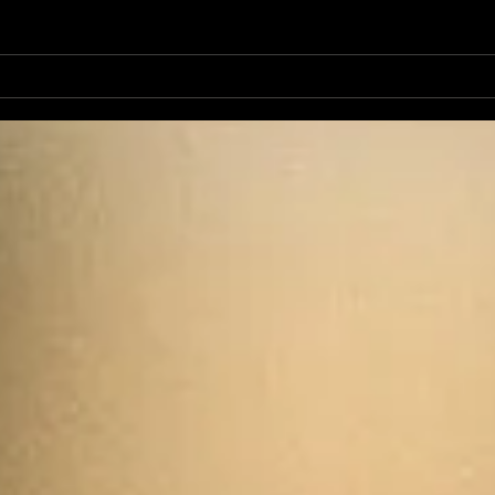
L'Autre Foix: le festival
Ale
historique fuxéen est
revi
lancé
d'op
de 
cand
élec