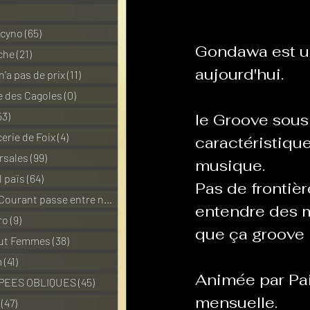
1 posts
 cyno
(65)
65 posts
Gondawa est un
La Revanche des Cagoles
che
(21)
21 posts
aujourd'hui.
n'a pas de prix
(11)
11 posts
 des Cagoles
(0)
0 post
Les Transversales
Politiq
53)
53 posts
le Groove sous 
erie de Foix
(4)
4 posts
caractéristiqu
rsales
(99)
99 posts
musique.
Sabarat Astro
Tout Feu 
l païs
(64)
64 posts
Pas de frontière
Pour que le Courant passe entre nou
(6)
6 posts
entendre des m
LES ECHAPPEES OBLIQUES
ro
(9)
9 posts
que ça groove !
out Femmes
(38)
38 posts
m
(41)
41 posts
Animée par Paik
PEES OBLIQUES
(45)
45 posts
mensuelle.
(47)
47 posts