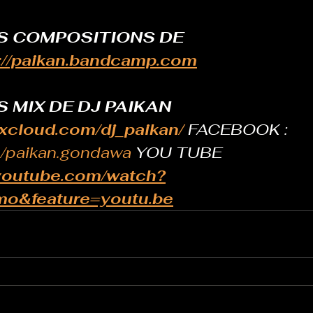
S COMPOSITIONS DE 
://paikan.bandcamp.com
 MIX DE DJ PAIKAN 
ixcloud.com/dj_paikan/
 FACEBOOK : 
/paikan.gondawa
 YOU TUBE 
.youtube.com/watch?
o&feature=youtu.be