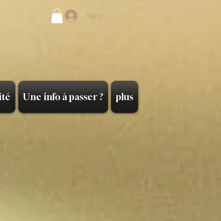
Se connecter
ité
Une info à passer ?
plus