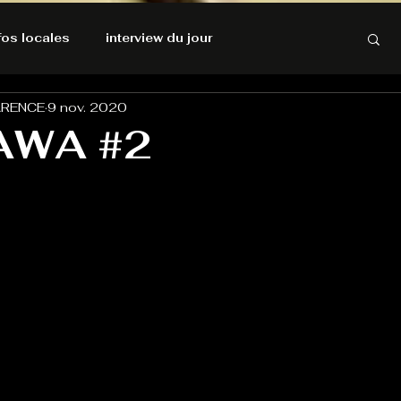
nfos locales
interview du jour
ARENCE
9 nov. 2020
rnatives Ecologiques
Amnesty International
AWA #2
résolutions de l'autruche
GOOD VIBES
INFOS LOCALES
Keep Cooking blues
Live avec Flo
L'Antre
e poche
La santé ça n'a pas de prix