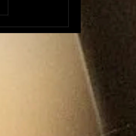
xandre Besson
ent sur 4 mois
position à la Mairie
Foix et envisage une
idature (LFI) aux
tions législatives