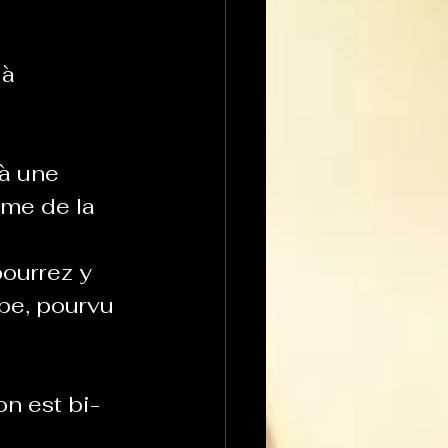
à 
 à une 
hme de la 
pourrez y 
be, pourvu 
on est bi-