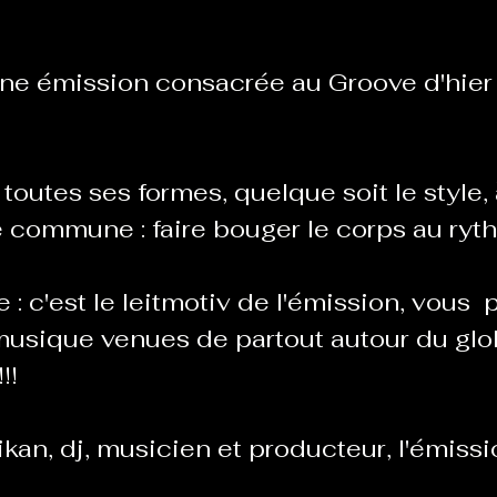
e émission consacrée au Groove d'hier 
Le Chabot
La Ressourcerie de Foix
ue del païs
Pour que le Courant passe entre nou
toutes ses formes, quelque soit le style,
e commune : faire bouger le corps au ryt
Tout Femmes
Tralalaboum
 : c'est le leitmotiv de l'émission, vous  
usique venues de partout autour du glo
Sport Santé
Les Actus du Léo
!!
an, dj, musicien et producteur, l'émissi