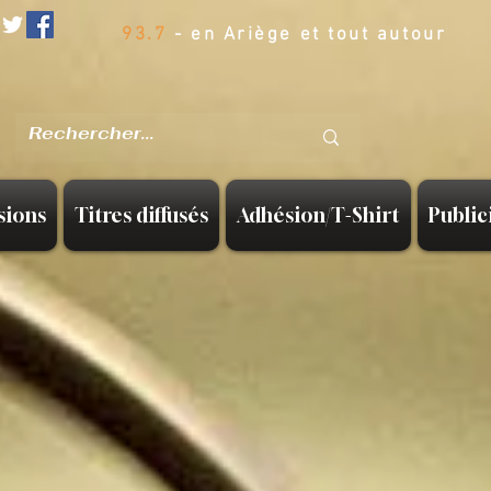
93.7
- en Ariège et tout autour
sions
Titres diffusés
Adhésion/T-Shirt
Public