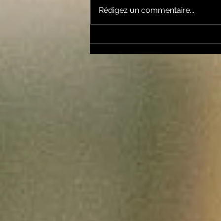
Rédigez un commentaire...
Le Petit Futé présente
sa nouvelle édition
ariégeoise pour 2026-
2027