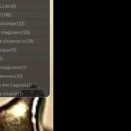
u Léo
(6)
6 posts
T
(196)
196 posts
 Animale
(33)
33 posts
e magiciens
(29)
29 posts
 s'invente ici
(16)
16 posts
sique
(5)
5 posts
1)
11 posts
e magiciens
(1)
1 post
 Femmes
(10)
10 posts
 des Cagoles
(1)
1 post
 Vitalité
(3)
3 posts