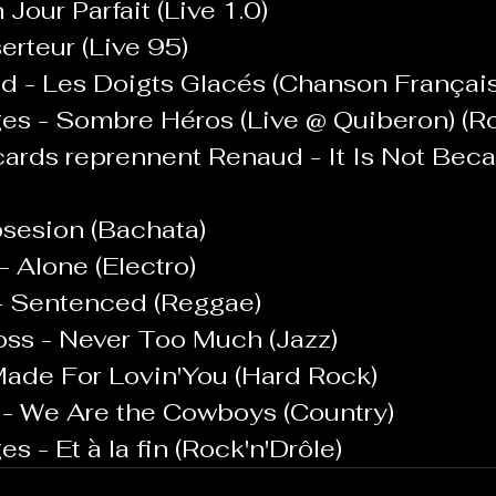
 Jour Parfait (Live 1.0)
erteur (Live 95)
ud - Les Doigts Glacés (Chanson Françai
es - Sombre Héros (Live @ Quiberon) (Ro
icards reprennent Renaud - It Is Not Bec
bsesion (Bachata)
- Alone (Electro)
 - Sentenced (Reggae)
oss - Never Too Much (Jazz)
 Made For Lovin'You (Hard Rock)
n - We Are the Cowboys (Country)
s - Et à la fin (Rock'n'Drôle)