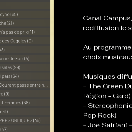
1 posts
 cyno
(65)
65 posts
Canal Campus, 
La Revanche des Cagoles
che
(21)
21 posts
rediffusion le 
n'a pas de prix
(11)
11 posts
 des Cagoles
(0)
0 post
Les Transversales
Au programme, 
Politiq
53)
53 posts
choix musicaux
erie de Foix
(4)
4 posts
rsales
(99)
99 posts
Sabarat Astro
Tout Feu 
Musiques diffu
l païs
(64)
64 posts
Pour que le Courant passe entre nou
(6)
6 posts
- The Green Duc
LES ECHAPPEES OBLIQUES
ro
(9)
9 posts
Région - Gard)
out Femmes
(38)
38 posts
- Stereophonic
m
(41)
41 posts
Pop Rock)
PEES OBLIQUES
(45)
45 posts
- Joe Satriani 
(47)
47 posts