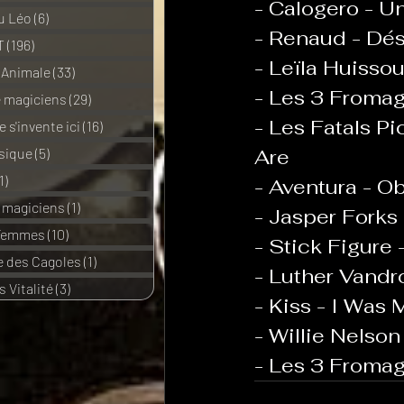
- Calogero - Un
u Léo
(6)
6 posts
- Renaud - Dés
T
(196)
196 posts
- Leïla Huisso
 Animale
(33)
33 posts
- Les 3 Fromag
e magiciens
(29)
29 posts
- Les Fatals P
 s'invente ici
(16)
16 posts
sique
(5)
5 posts
Are
1)
11 posts
- Aventura - O
e magiciens
(1)
1 post
- Jasper Forks 
 Femmes
(10)
10 posts
- Stick Figure
 des Cagoles
(1)
1 post
- Luther Vandr
 Vitalité
(3)
3 posts
- Kiss - I Was
- Willie Nelso
- Les 3 Fromage