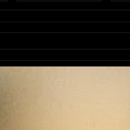
L'Autre Foix: le festival
Ale
historique fuxéen est
revi
lancé
d'op
de 
cand
élec