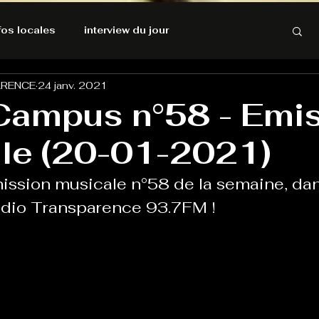
nfos locales
interview du jour
ARENCE
24 janv. 2021
rnatives Ecologiques
Amnesty International
Campus n°58 - Emi
le (20-01-2021)
résolutions de l'autruche
ission musicale n°58 de la semaine, dan
GOOD VIBES
INFOS LOCALES
dio Transparence 93.7FM !
Keep Cooking blues
Live avec Flo
L'Antre
e poche
La santé ça n'a pas de prix