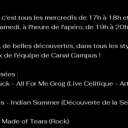
c'est tous les mercredis de 17h à 18h et
Le Chabot
La Ressourcerie de Foix
samedi, à l'heure de l'apéro, de 19h à 20h
de belles découvertes, dans tous les styl
ue del païs
Pour que le Courant passe entre nou
 de l'équipe de Canal Campus !
Tout Femmes
Tralalaboum
sées :
k - All For Me Grog (Live Celitique - Art
Sport Santé
Les Actus du Léo
s - Indian Summer (Découverte de la Se
- Made of Tears (Rock)