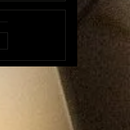
xandre Besson
ent sur 4 mois
position à la Mairie
Foix et envisage une
idature (LFI) aux
tions législatives