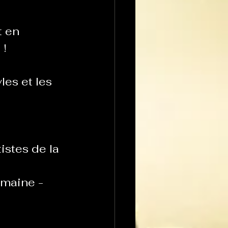
 en 
 !
es et les 
istes de la 
maine - 