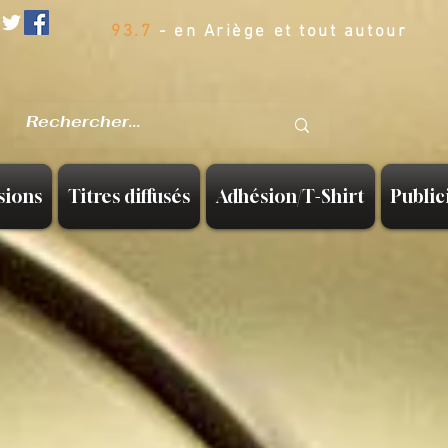
93.7
- en Ariège et tout autour
sions
Titres diffusés
Adhésion/T-Shirt
Public