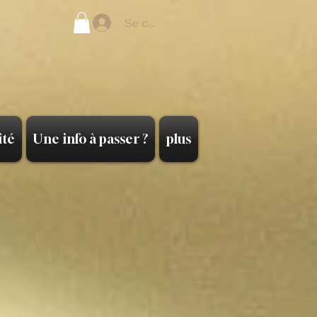
Se connecter
ité
Une info à passer ?
plus