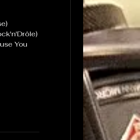
se)
ck'n'Drôle)
ause You 