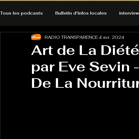
Tous les podcasts
Bulletin d'infos locales
interview
RADIO TRANSPARENCE
4 avr. 2024
A l'Ecoute de la Peau
Alternatives Ecologiques
Art de La Diét
par Eve Sevin 
Bulles à découvrir
Bonnes résolutions de l'autruch
posts
De La Nourritu
Du pain et des parpaings
GOOD VIBES
INFO
HO-LA-TINO
H1000
Keep Cooking blues
La rubrique cyno
Micro de poche
La santé ça 