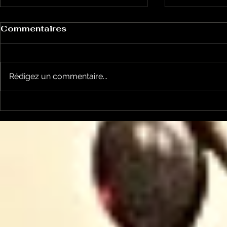
Commentaires
Rédigez un commentaire...
Le Petit Futé présente
L'Autre Foi
sa nouvelle édition
historique
ariégeoise pour 2026-
lancé
2027