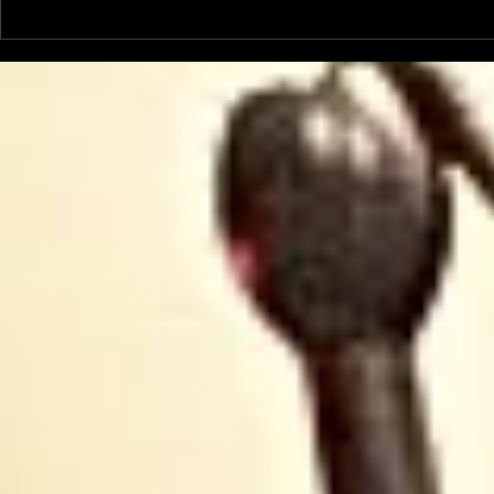
Les Galliformes
Alternativ
Pyrénéens, une émission
écologiqu
avec Thierry de Noblens
oiseaux e
et Marcel Ricordeau