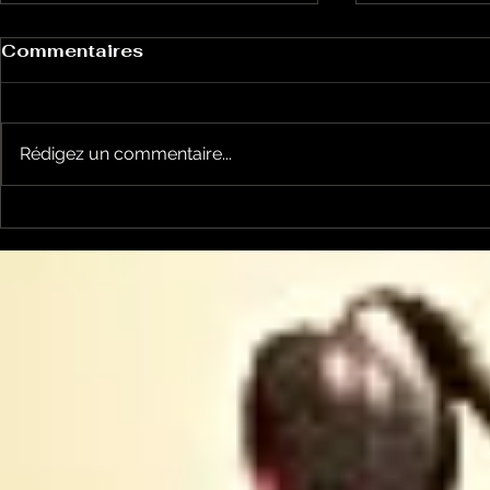
Commentaires
Rédigez un commentaire...
Les Galliformes
Alternativ
Pyrénéens, une émission
écologiqu
avec Thierry de Noblens
oiseaux e
et Marcel Ricordeau