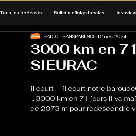
Tous les podcasts
Bulletin d'infos locales
interview
RADIO TRANSPARENCE
12 nov. 2024
A l'Ecoute de la Peau
Alternatives Ecologiques
3000 km en 71 j
SIEURAC
Bulles à découvrir
Bonnes résolutions de l'autruch
posts
Du pain et des parpaings
GOOD VIBES
INFO
il court -  il court notre barou
... 3000 km en 71 jours il va main
de 2073 m pour redescendre ver
HO-LA-TINO
H1000
Keep Cooking blues
La rubrique cyno
Micro de poche
La santé ça 