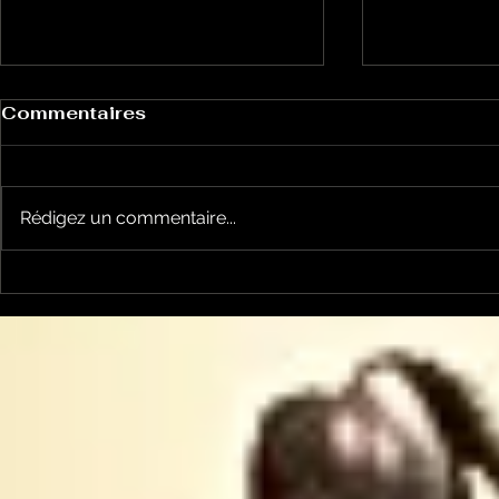
Commentaires
Rédigez un commentaire...
Le Petit Futé présente
L'Autre Foi
sa nouvelle édition
historique
ariégeoise pour 2026-
lancé
2027