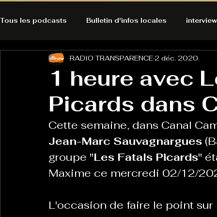
Tous les podcasts
Bulletin d'infos locales
interview
RADIO TRANSPARENCE
2 déc. 2020
A l'Ecoute de la Peau
Alternatives Ecologiques
1 heure avec L
Picards dans C
Bulles à découvrir
Bonnes résolutions de l'autruch
posts
Cette semaine, dans Canal Cam
Du pain et des parpaings
GOOD VIBES
INFO
Jean-Marc Sauvagnargues 
(B
groupe 
"Les Fatals Picards"
 é
Maxime ce mercredi 02/12/202
HO-LA-TINO
H1000
Keep Cooking blues
L'occasion de faire le point sur
La rubrique cyno
Micro de poche
La santé ça 