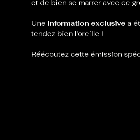
et de bien se marrer avec ce gr
Une 
information exclusive
 a é
La Revanche des Cagoles
Le Chabot
La Ress
tendez bien l'oreille !
Les Transversales
Politique del païs
Pour que
Réécoutez cette émission spécia
Sabarat Astro
Tout Feu Tout Femmes
Tralal
)
6 posts
LES ECHAPPEES OBLIQUES
Sport Santé
Les 
ts