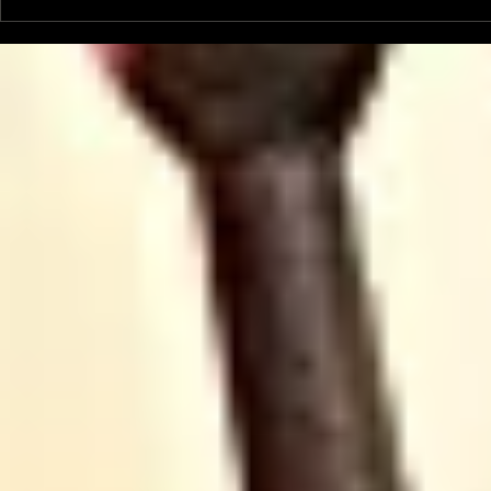
Le Petit Futé présente
L'Autre Foi
sa nouvelle édition
historique
ariégeoise pour 2026-
lancé
2027