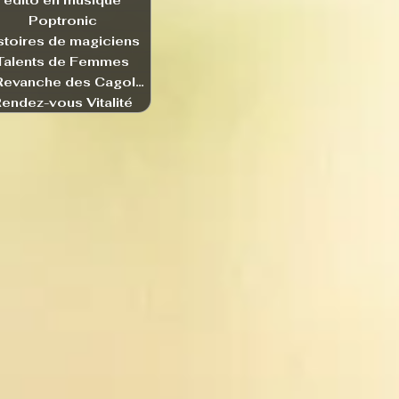
edito en musique
Poptronic
stoires de magiciens
Talents de Femmes
La Revanche des Cagoles
endez-vous Vitalité