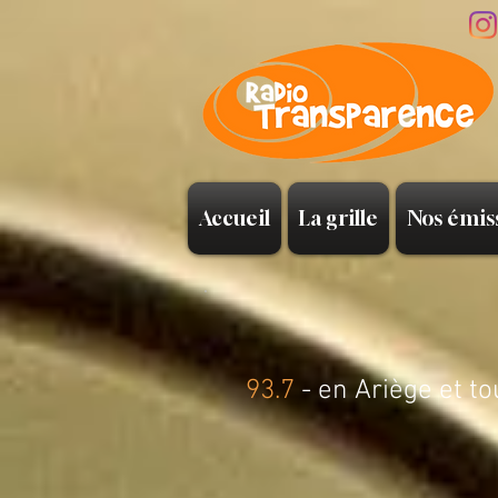
Accueil
La grille
Nos émis
93.7
- en Ariège et to