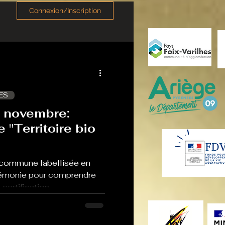
Connexion/Inscription
ES
3 novembre:
bio
 commune labellisée en
érémonie pour comprendre
 certification