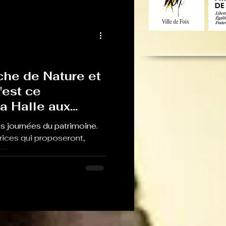
che de Nature et
'est ce
a Halle aux
es journées du patrimoine.
rices qui proposeront,
s,...