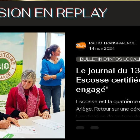
SION EN REPLAY
RADIO TRANSPARENCE
14 nov. 2024
BULLETIN D'INFOS LOCAL
Le journal du 1
Escosse certifiée "Territoire 
engagé"
Escosse est la quatrième
Ariège. Retour sur une c
l'implication de ce type de