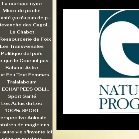
La rubrique cyno
Micro de poche
La santé ça n'a pas de prix
La Revanche des Cagoles
Le Chabot
 Ressourcerie de Foix
Les Transversales
Politique del païs
Pour que le Courant passe entre nou
Sabarat Astro
ut Feu Tout Femmes
Tralalaboum
LES ECHAPPEES OBLIQUES
Sport Santé
Les Actus du Léo
100% SPORT
erspective Animale
stoires de magiciens
 autre vie s'invente ici