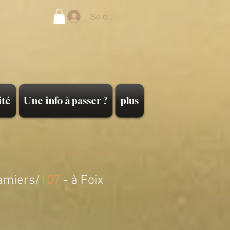
Se connecter
ité
Une info à passer ?
plus
amiers/
107
- à Foix