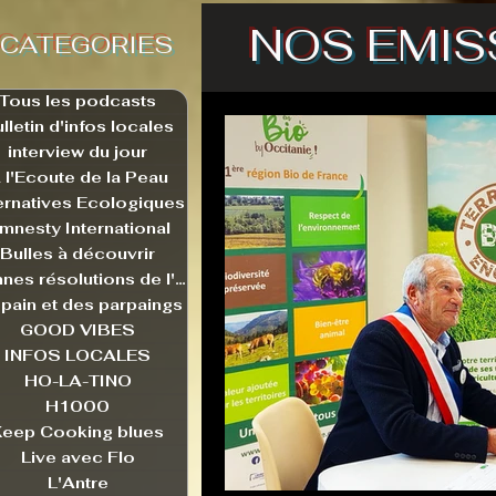
NOS EMIS
CATEGORIES
Tous les podcasts
lletin d'infos locales
interview du jour
 l'Ecoute de la Peau
ernatives Ecologiques
mnesty International
Bulles à découvrir
Bonnes résolutions de l'autruche
pain et des parpaings
GOOD VIBES
INFOS LOCALES
HO-LA-TINO
H1000
Keep Cooking blues
Live avec Flo
L'Antre