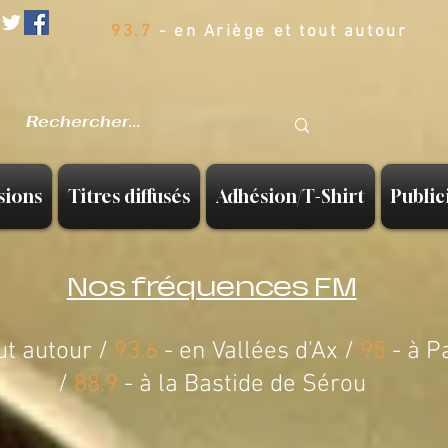
93.7
- en Ariège et tout autour
sions
Titres diffusés
Adhésion/T-Shirt
Public
Nos fréquences FM
ut autour /
93.6
- en Vallées d'Ax /
95
- à P
/
88.9
-
à la Bastide de Sérou