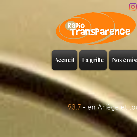
Accueil
La grille
Nos émis
93.7
- en Ariège et to