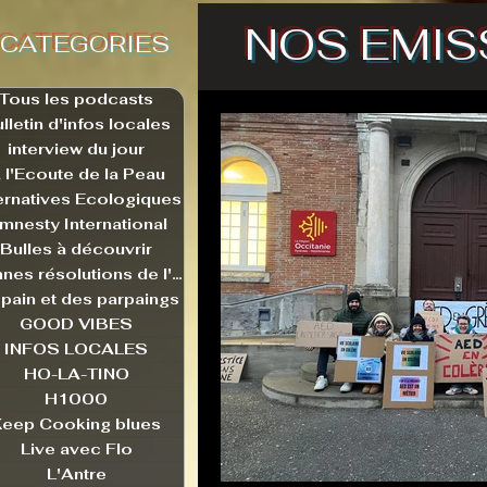
NOS EMIS
CATEGORIES
Tous les podcasts
lletin d'infos locales
interview du jour
 l'Ecoute de la Peau
ernatives Ecologiques
mnesty International
Bulles à découvrir
Bonnes résolutions de l'autruche
pain et des parpaings
GOOD VIBES
INFOS LOCALES
HO-LA-TINO
H1000
Keep Cooking blues
Live avec Flo
L'Antre