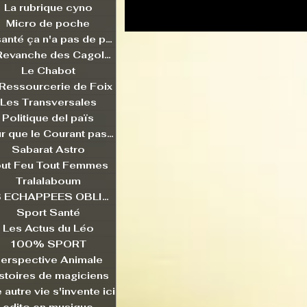
La rubrique cyno
Micro de poche
La santé ça n'a pas de prix
La Revanche des Cagoles
Le Chabot
 Ressourcerie de Foix
Les Transversales
Politique del païs
Pour que le Courant passe entre nou
Sabarat Astro
ut Feu Tout Femmes
Tralalaboum
LES ECHAPPEES OBLIQUES
Sport Santé
Les Actus du Léo
100% SPORT
erspective Animale
stoires de magiciens
 autre vie s'invente ici