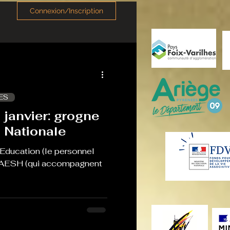
Connexion/Inscription
ES
 janvier: grogne
n Nationale
'Education (le personnel
s AESH (qui accompagnent