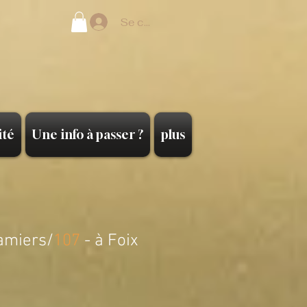
Se connecter
ité
Une info à passer ?
plus
amiers/
107
- à Foix