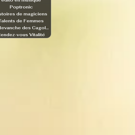
edito en musique
Poptronic
stoires de magiciens
Talents de Femmes
La Revanche des Cagoles
endez-vous Vitalité