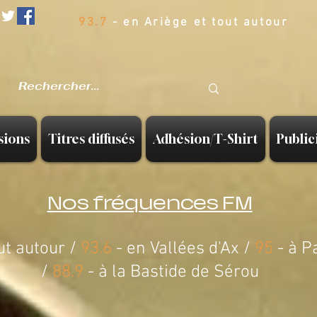
93.7
- en Ariège et tout autour
sions
Titres diffusés
Adhésion/T-Shirt
Public
Nos fréquences FM
ut autour /
93.6
- en Vallées d'Ax /
95
- à P
/
88.9
-
à la Bastide de Sérou