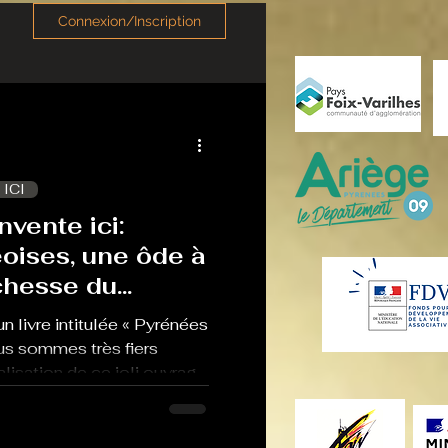
Connexion/Inscription
 ICI
nvente ici:
oises, une ôde à
ichesse du
ses habitants
n livre intitulée « Pyrénées
us sommes très fiers
éalisation de ce joli ouvrage
aines aux éditions Glénat.
eillons Jean-Paul
ial chez Glénat. Et