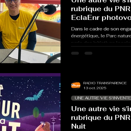
rubrique du PNR
EclaEnr photovo
Dans le cadre de son enga
énergétique, le Parc nature
parle des initiatives local
manière de vivre, plus re
l’environnement.
RADIO TRANSPARENCE
13 oct. 2025
UNE AUTRE VIE S'INVENTE
Une autre vie s'i
rubrique du PNR 
Nuit