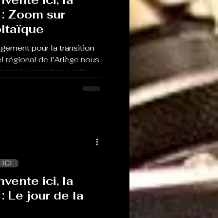
 : Zoom sur
ltaïque
gement pour la transition
l régional de l'Ariège nous
es qui inventent une autre
spectueuse de
 ICI
nvente ici, la
: Le jour de la