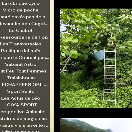
La rubrique cyno
Micro de poche
La santé ça n'a pas de prix
La Revanche des Cagoles
Le Chabot
 Ressourcerie de Foix
Les Transversales
Politique del païs
Pour que le Courant passe entre nou
Sabarat Astro
ut Feu Tout Femmes
Tralalaboum
LES ECHAPPEES OBLIQUES
Sport Santé
Les Actus du Léo
100% SPORT
erspective Animale
stoires de magiciens
 autre vie s'invente ici