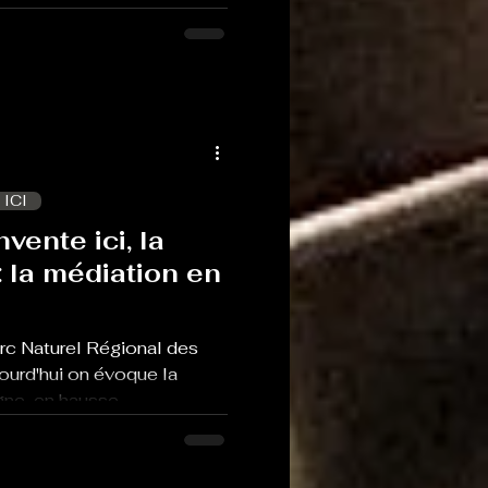
 ICI
nvente ici, la
 la médiation en
arc Naturel Régional des
ourd'hui on évoque la
ne, en hausse,...