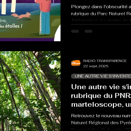
Plongez dans l'obscurité 
rubrique du Parc Naturel 
Ariégeoises. La grotte de 
RADIO TRANSPARENCE
22 sept. 2025
UNE AUTRE VIE S'INVENTE
Une autre vie s'i
rubrique du PNR
marteloscope, un
gestion de la for
Retrouvez le nouveau numé
Naturel Régional des Pyré
l'association Sylvestre 0