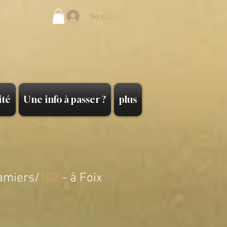
Se connecter
ité
Une info à passer ?
plus
amiers/
107
- à Foix