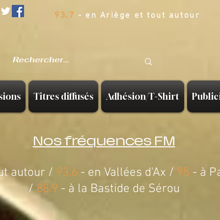
93.7
- en Ariège et tout autour
sions
Titres diffusés
Adhésion/T-Shirt
Public
Nos fréquences FM
ut autour /
93.6
- en Vallées d'Ax /
95
- à P
/
88.9
-
à la Bastide de Sérou