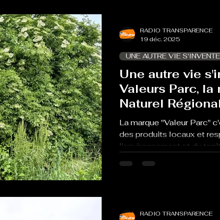
François Laurens qui signe 
photos de ce livre
RADIO TRANSPARENCE
19 déc. 2025
UNE AUTRE VIE S'INVENTE
Une autre vie s'i
Valeurs Parc, la
Naturel Régiona
Ariégeoises
La marque "Valeur Parc" c'
des produits locaux et re
l'environnement et du terri
aujourd'hui avec Laure Let
Ghislaine Decomble prod
l'apéritif ariégeois fabriqu
RADIO TRANSPARENCE