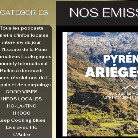
NOS EMIS
CATEGORIES
Tous les podcasts
lletin d'infos locales
interview du jour
 l'Ecoute de la Peau
ernatives Ecologiques
mnesty International
Bulles à découvrir
Bonnes résolutions de l'autruche
pain et des parpaings
GOOD VIBES
INFOS LOCALES
HO-LA-TINO
H1000
Keep Cooking blues
Live avec Flo
L'Antre