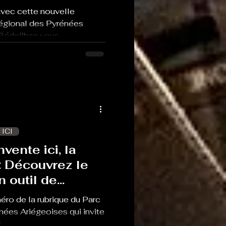
avec cette nouvelle
Régional des Pyrénées
Bédeilhac vous...
 ICI
nvente ici, la
: Découvrez le
 outil de
êt
ro de la rubrique du Parc
nées Ariégeoises qui invite
9