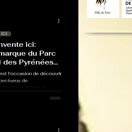
à la fois les textes et les
 ICI
nvente ici:
 marque du Parc
l des Pyrénées
est l'occasion de découvrir
spectueux de
toire. On la découvre
ard pour le PNR et
uctrice de Sambuc,
é à base de fleurs de sureau