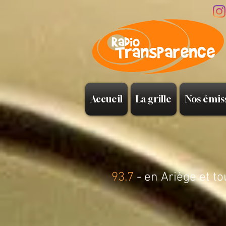
Accueil
La grille
Nos émis
93.7
- en Ariège et to