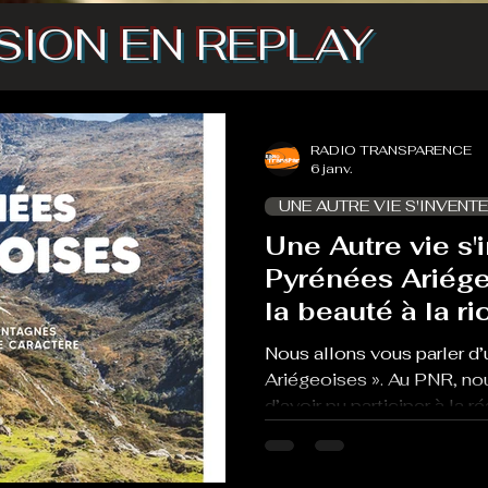
SION EN REPLAY
RADIO TRANSPARENCE
6 janv.
UNE AUTRE VIE S'INVENTE
Une Autre vie s'i
Pyrénées Ariége
la beauté à la r
territoire et de 
Nous allons vous parler d’u
Ariégeoises ». Au PNR, no
d’avoir pu participer à la r
publié il y a quelques sem
Pour en parler, nous accu
Rousselet, directeur éditor