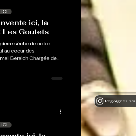
 ICI
nvente ici, la
: Les Goutets
pierre sèche de notre
ui au coeur des
mal Beraich Chargée de
nt le point sur ce chantier
 ICI
nvente ici, la