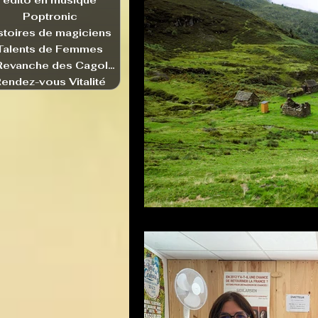
edito en musique
Poptronic
stoires de magiciens
Talents de Femmes
La Revanche des Cagoles
endez-vous Vitalité