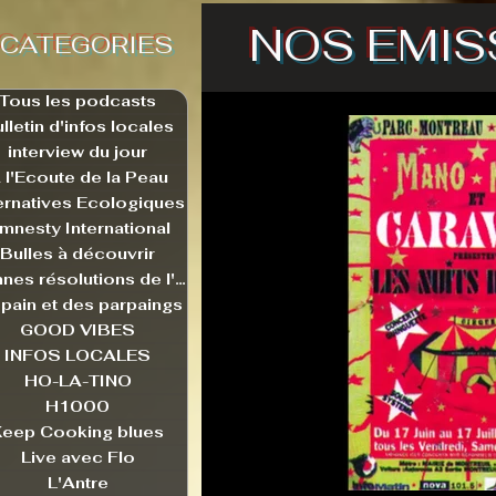
NOS EMIS
CATEGORIES
Tous les podcasts
lletin d'infos locales
interview du jour
 l'Ecoute de la Peau
ernatives Ecologiques
mnesty International
Bulles à découvrir
Bonnes résolutions de l'autruche
pain et des parpaings
GOOD VIBES
INFOS LOCALES
HO-LA-TINO
H1000
Keep Cooking blues
Live avec Flo
L'Antre