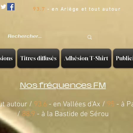
93.7
- en Ariège et tout autour
sions
Titres diffusés
Adhésion/T-Shirt
Public
Nos fréquences FM
ut autour /
93.6
- en Vallées d'Ax /
95
- à P
/
88.9
-
à la Bastide de Sérou