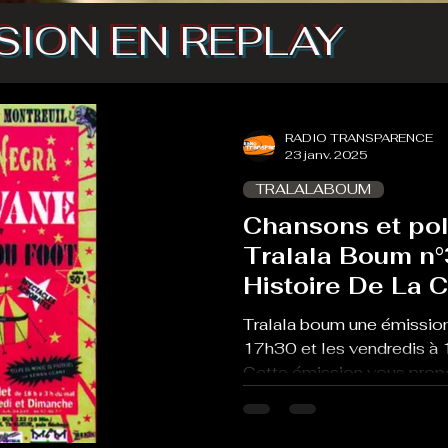
SION EN REPLAY
RADIO TRANSPARENCE
23 janv. 2025
TRALALABOUM
Chansons et pol
Tralala Boum n°
Histoire De La 
Italienne
Tralala boum une émission
17h30 et les vendredis à 
Cette émission vous propo