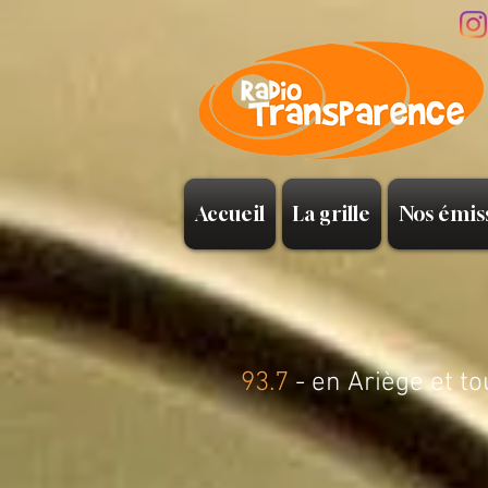
Accueil
La grille
Nos émis
93.7
- en Ariège et to