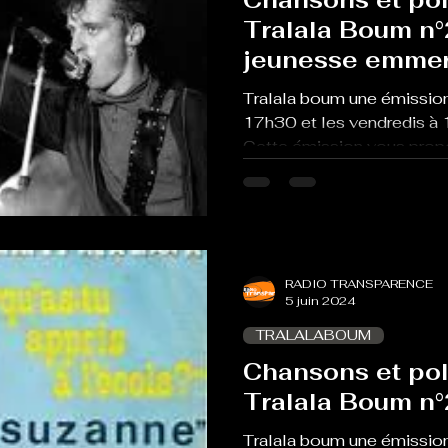
Tralala Boum n°
jeunesse emmerd
national
Tralala boum une émission
17h30 et les vendredis à 
Cette émission vous propo
RADIO TRANSPARENCE
5 juin 2024
TRALALABOUM
Chansons et pol
Tralala Boum n°
Tralala boum une émission