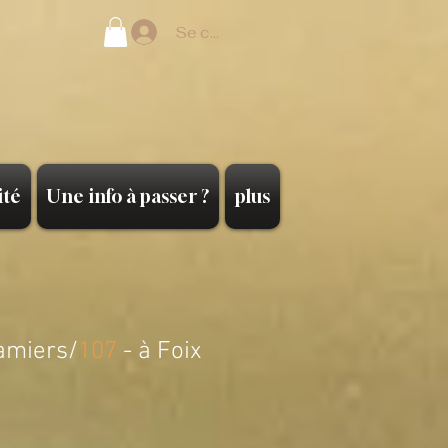
Se connecter
ité
Une info à passer ?
plus
amiers/
107
- à Foix