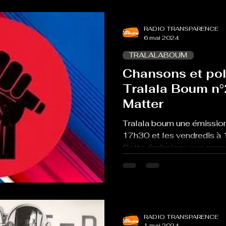
RADIO TRANSPARENCE
6 mai 2024
TRALALABOUM
Chansons et pol
Tralala Boum n°
Matter
Tralala boum une émission
17h30 et les vendredis à 
Cette émission vous propo
RADIO TRANSPARENCE
1 mai 2024