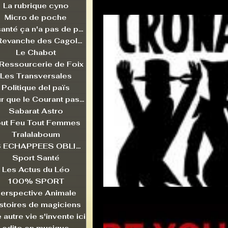
La rubrique cyno
Micro de poche
La santé ça n'a pas de prix
La Revanche des Cagoles
Le Chabot
 Ressourcerie de Foix
Les Transversales
Politique del païs
Pour que le Courant passe entre nou
Sabarat Astro
ut Feu Tout Femmes
Tralalaboum
LES ECHAPPEES OBLIQUES
Sport Santé
Les Actus du Léo
100% SPORT
erspective Animale
stoires de magiciens
 autre vie s'invente ici