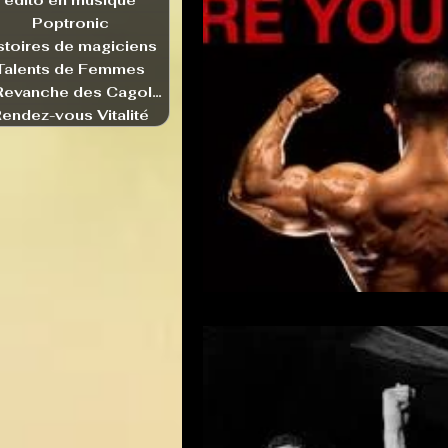
edito en musique
Poptronic
stoires de magiciens
Talents de Femmes
La Revanche des Cagoles
endez-vous Vitalité