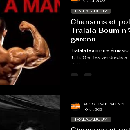
5 sept. 2024
TRALALABOUM
Chansons et pol
Tralala Boum n°
garcon
Tralala boum une émission
17h30 et les vendredis à 
Cette émission vous propo
RADIO TRANSPARENCE
10 juil. 2024
TRALALABOUM
Chansons et pol