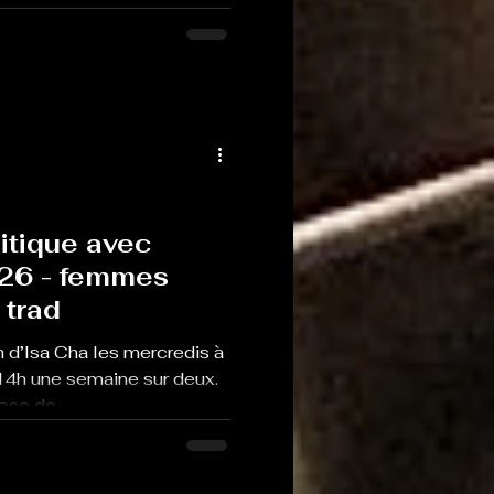
itique avec
°26 - femmes
 trad
 d’Isa Cha les mercredis à
14h une semaine sur deux.
se de...