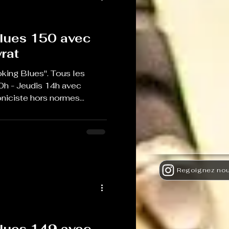
lues 150 avec
rat
king Blues". Tous les
0h - Jeudis 14h avec
iciste hors normes...
lues 149 avec