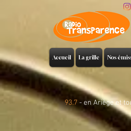
Accueil
La grille
Nos émis
93.7
- en Ariège et to