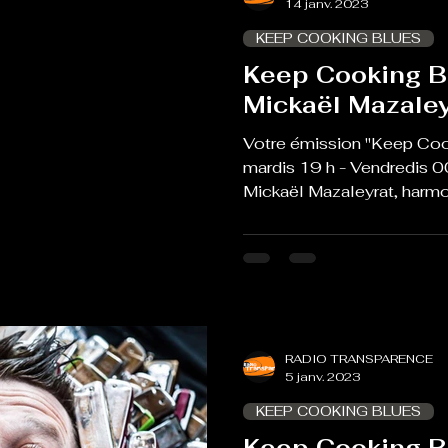
14 janv. 2023
KEEP COOKING BLUES
Keep Cooking B
Mickaël Mazaley
Votre émission "Keep Coo
mardis 19 h - Vendredis 0
Mickaël Mazaleyrat, harmon
RADIO TRANSPARENCE
5 janv. 2023
KEEP COOKING BLUES
Keep Cooking B