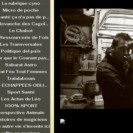
La rubrique cyno
Micro de poche
La santé ça n'a pas de prix
La Revanche des Cagoles
Le Chabot
 Ressourcerie de Foix
Les Transversales
Politique del païs
Pour que le Courant passe entre nou
Sabarat Astro
ut Feu Tout Femmes
Tralalaboum
LES ECHAPPEES OBLIQUES
Sport Santé
Les Actus du Léo
100% SPORT
erspective Animale
stoires de magiciens
 autre vie s'invente ici