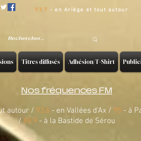
93.7
- en Ariège et tout autour
sions
Titres diffusés
Adhésion/T-Shirt
Public
Nos fréquences FM
ut autour /
93.6
- en Vallées d'Ax /
95
- à P
/
88.9
-
à la Bastide de Sérou