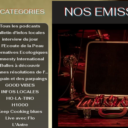
NOS EMIS
CATEGORIES
Tous les podcasts
lletin d'infos locales
interview du jour
 l'Ecoute de la Peau
ernatives Ecologiques
mnesty International
Bulles à découvrir
Bonnes résolutions de l'autruche
pain et des parpaings
GOOD VIBES
INFOS LOCALES
HO-LA-TINO
H1000
Keep Cooking blues
Live avec Flo
L'Antre