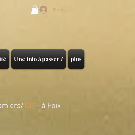
Se connecter
ité
Une info à passer ?
plus
amiers/
107
- à Foix