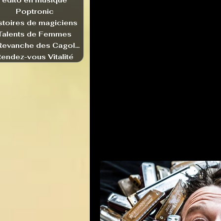
edito en musique
Poptronic
stoires de magiciens
Talents de Femmes
La Revanche des Cagoles
endez-vous Vitalité