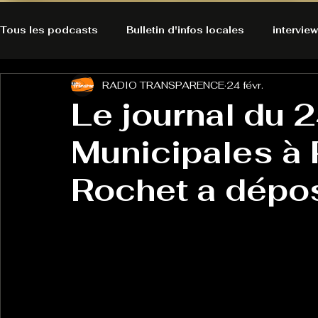
Tous les podcasts
Bulletin d'infos locales
interview
RADIO TRANSPARENCE
24 févr.
A l'Ecoute de la Peau
Alternatives Ecologiques
Le journal du 2
Municipales à 
Bulles à découvrir
Bonnes résolutions de l'autruch
posts
Rochet a dépos
Du pain et des parpaings
GOOD VIBES
INFO
HO-LA-TINO
H1000
Keep Cooking blues
La rubrique cyno
Micro de poche
La santé ça 