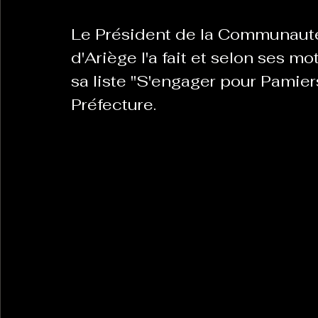
Le Président de la Communaut
La Revanche des Cagoles
Le Chabot
La Ress
d'Ariège l'a fait et selon ses mo
sa liste "S'engager pour Pamier
Préfecture. 
Les Transversales
Politique del païs
Pour que
Sabarat Astro
Tout Feu Tout Femmes
Tralal
)
6 posts
LES ECHAPPEES OBLIQUES
Sport Santé
Les 
ts