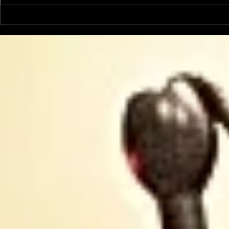
Un vendredi de
Jean-Luc
contestations à Foix
sera cand
élections