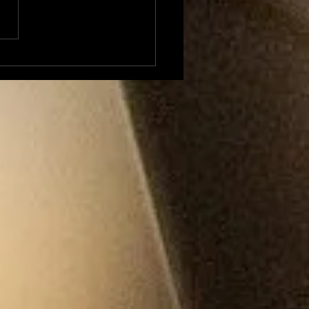
e OPEN de PARA
ive à grands
..