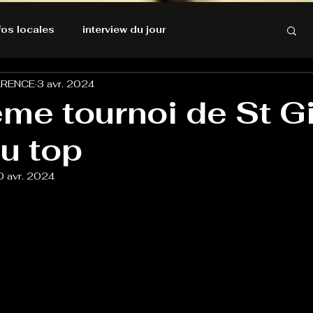
nfos locales
interview du jour
ARENCE
3 avr. 2024
rnatives Ecologiques
Amnesty International
me tournoi de St G
u top
résolutions de l'autruche
0 avr. 2024
GOOD VIBES
INFOS LOCALES
Keep Cooking blues
Live avec Flo
L'Antre
e poche
La santé ça n'a pas de prix