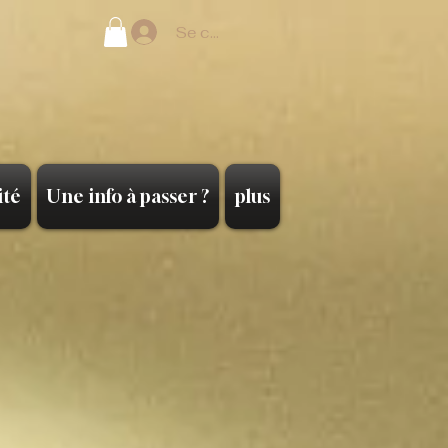
Se connecter
ité
Une info à passer ?
plus