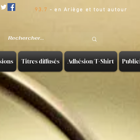
93.7
- en Ariège et tout autour
sions
Titres diffusés
Adhésion/T-Shirt
Public