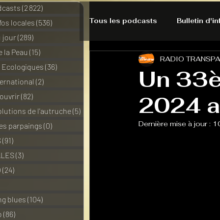
dcasts
(2 822)
2 822 posts
Tous les podcasts
Bulletin d'i
nfos locales
(536)
536 posts
 jour
(289)
289 posts
e la Peau
(15)
15 posts
RADIO TRANSP
A l'Ecoute de la Peau
Alte
s Ecologiques
(36)
36 posts
Un 33è
ernational
(2)
2 posts
ouvrir
(82)
82 posts
2024 a
Bulles à découvrir
Bonnes 
lutions de l'autruche
(5)
5 posts
Dernière mise à jour :
1
des parpaings
(0)
0 post
Du pain et des parpaings
S
(91)
91 posts
ALES
(3)
3 posts
O
(24)
24 posts
HO-LA-TINO
H1000
3 posts
ng blues
(104)
104 posts
o
(86)
86 posts
La rubrique cyno
Micro d