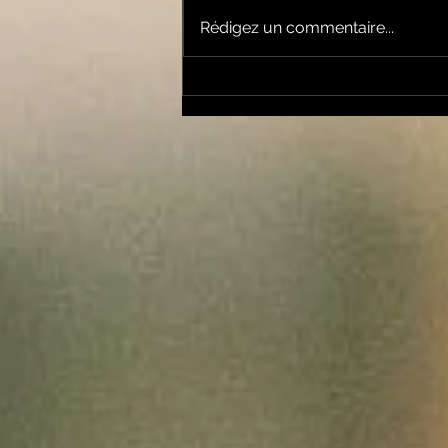
Rédigez un commentaire...
la cyclosportive
L'ARIEGEOISE fête ses
30 ans ...