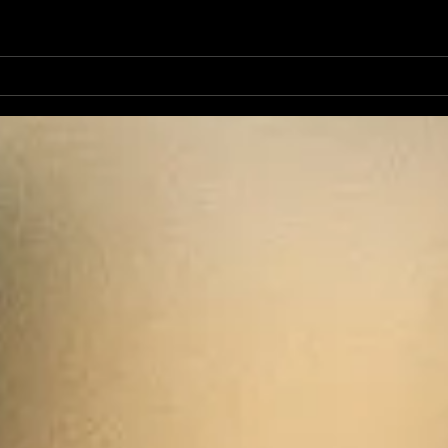
nos jeunes ariégeois
4èm
joueront leurs finales
TENNIS arr
Occitanie ...
pas .