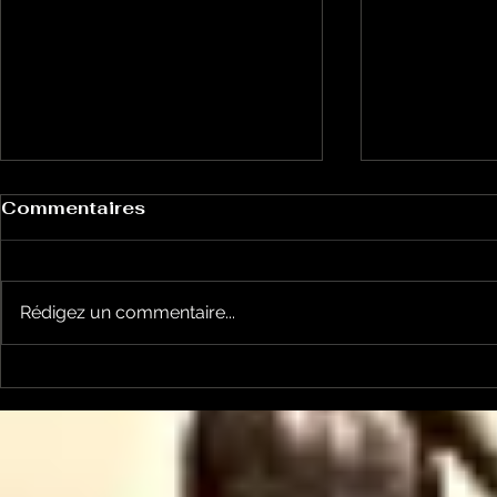
Commentaires
Rédigez un commentaire...
Le Petit Futé présente
L'Autre Foi
sa nouvelle édition
historique
ariégeoise pour 2026-
lancé
2027