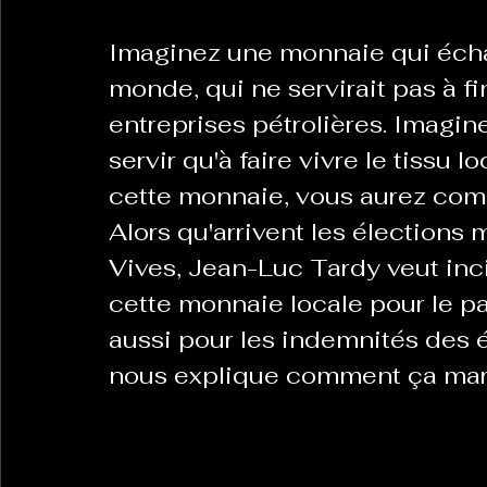
Imaginez une monnaie qui échap
La Revanche des Cagoles
Le Chabot
La Ress
monde, qui ne servirait pas à f
entreprises pétrolières. Imagi
servir qu'à faire vivre le tissu
Les Transversales
Politique del païs
Pour que
cette monnaie, vous aurez compr
Alors qu'arrivent les élections 
Sabarat Astro
Tout Feu Tout Femmes
Tralal
Vives, Jean-Luc Tardy veut incit
cette monnaie locale pour le pa
)
6 posts
aussi pour les indemnités des élu
LES ECHAPPEES OBLIQUES
Sport Santé
Les 
nous explique comment ça ma
ts