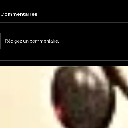
Commentaires
Rédigez un commentaire...
la cyclosportive
nos jeune
L'ARIEGEOISE fête ses
joueront l
30 ans ...
Occitanie .