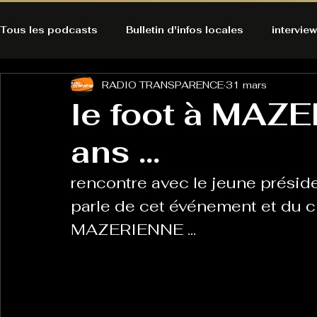
Tous les podcasts
Bulletin d'infos locales
interview
RADIO TRANSPARENCE
31 mars
A l'Ecoute de la Peau
Alternatives Ecologiques
le foot à MAZE
ans ...
Bulles à découvrir
Bonnes résolutions de l'autruch
posts
rencontre avec le jeune prési
Du pain et des parpaings
GOOD VIBES
INFO
parle de cet événement et du
MAZERIENNE ...
HO-LA-TINO
H1000
Keep Cooking blues
La rubrique cyno
Micro de poche
La santé ça 