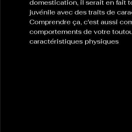
domestication, il serait en fait 
juvénile avec des traits de cara
Comprendre ça, c'est aussi com
La Revanche des Cagoles
Le Chabot
La Ress
comportements de votre touto
caractéristiques physiques
Les Transversales
Politique del païs
Pour que
Sabarat Astro
Tout Feu Tout Femmes
Tralal
)
6 posts
LES ECHAPPEES OBLIQUES
Sport Santé
Les 
ts