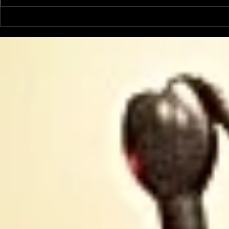
La Rubrique Cyno!: la
La Rubriq
coprophagie chez le
bouton "On
chien
chien