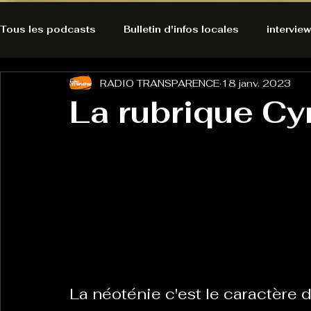
Tous les podcasts
Bulletin d'infos locales
interview
RADIO TRANSPARENCE
18 janv. 2023
A l'Ecoute de la Peau
Alternatives Ecologiques
La rubrique Cy
Bulles à découvrir
Bonnes résolutions de l'autruch
posts
Du pain et des parpaings
GOOD VIBES
INFO
HO-LA-TINO
H1000
Keep Cooking blues
La néoténie c'est le caractère d
La rubrique cyno
Micro de poche
La santé ça 