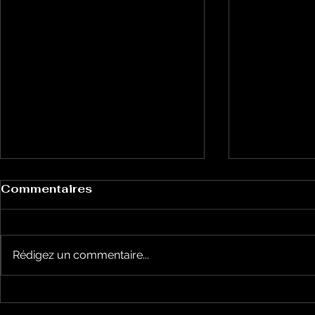
Commentaires
Rédigez un commentaire...
la cyclosportive
nos jeune
L'ARIEGEOISE fête ses
joueront l