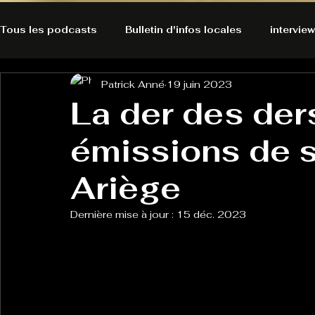
Tous les podcasts
Bulletin d'infos locales
interview
Patrick Anné
19 juin 2023
A l'Ecoute de la Peau
Alternatives Ecologiques
La der des der
émissions de 
Bulles à découvrir
Bonnes résolutions de l'autruch
posts
Ariège
Du pain et des parpaings
GOOD VIBES
INFO
Dernière mise à jour :
15 déc. 2023
HO-LA-TINO
H1000
Keep Cooking blues
La rubrique cyno
Micro de poche
La santé ça 