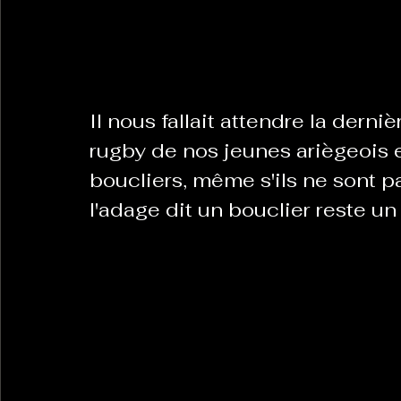
La Revanche des Cagoles
Le Chabot
La Ress
Il nous fallait attendre la dern
Les Transversales
Politique del païs
Pour que
rugby de nos jeunes ariègeois e
boucliers, même s'ils ne sont 
l'adage dit un bouclier reste un
Sabarat Astro
Tout Feu Tout Femmes
Tralal
)
6 posts
LES ECHAPPEES OBLIQUES
Sport Santé
Les 
ts