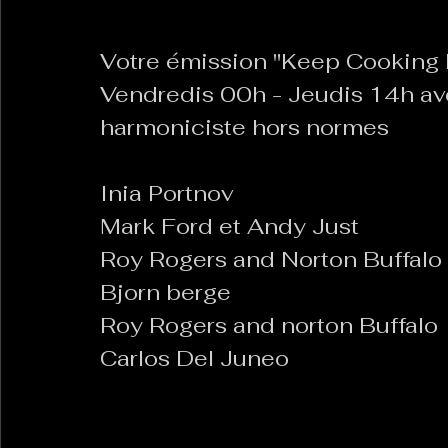
Votre émission "Keep Cooking B
La Revanche des Cagoles
Le Chabot
La Ress
Vendredis 00h - Jeudis 14h ave
harmoniciste hors normes
Les Transversales
Politique del païs
Pour que
Inia Portnov
Mark Ford et Andy Just
Sabarat Astro
Tout Feu Tout Femmes
Tralal
Roy Rogers and Norton Buffalo
)
6 posts
Bjorn berge
LES ECHAPPEES OBLIQUES
Sport Santé
Les 
Roy Rogers and norton Buffalo
Carlos Del Juneo
ts