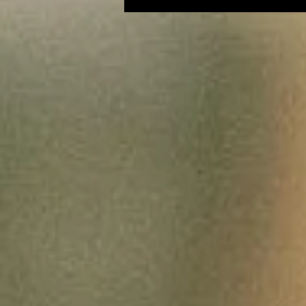
par Mickaël Mazaleyrat