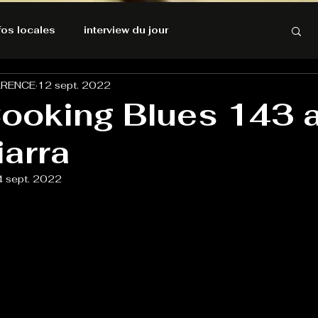
nfos locales
interview du jour
ARENCE
12 sept. 2022
rnatives Ecologiques
Amnesty International
ooking Blues 143 
iarra
résolutions de l'autruche
4 sept. 2022
GOOD VIBES
INFOS LOCALES
Keep Cooking blues
Live avec Flo
L'Antre
e poche
La santé ça n'a pas de prix