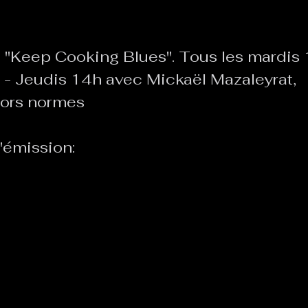
Le Chabot
La Ressourcerie de Foix
 "Keep Cooking Blues". Tous les mardis 1
- Jeudis 14h avec Mickaël Mazaleyrat, 
hors normes
ue del païs
Pour que le Courant passe entre nou
'émission: 
Tout Femmes
Tralalaboum
Sport Santé
Les Actus du Léo