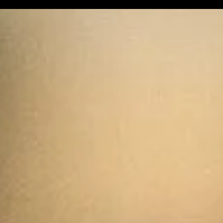
par Mickaël Mazaleyrat
par