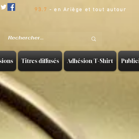
93.7
- en Ariège et tout autour
sions
Titres diffusés
Adhésion/T-Shirt
Public