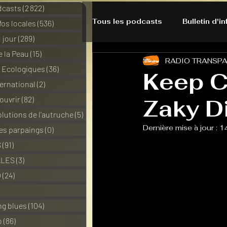
dcasts
(2 822)
2 822 posts
Tous les podcasts
Bulletin d'i
nfos locales
(536)
536 posts
 jour
(289)
289 posts
e la Peau
(15)
15 posts
RADIO TRANSP
A l'Ecoute de la Peau
Alte
s Ecologiques
(36)
36 posts
Keep C
ernational
(2)
2 posts
ouvrir
(82)
82 posts
Zaky D
Bulles à découvrir
Bonnes 
lutions de l'autruche
(5)
5 posts
Dernière mise à jour :
1
des parpaings
(0)
0 post
Du pain et des parpaings
S
(91)
91 posts
ALES
(3)
3 posts
O
(24)
24 posts
HO-LA-TINO
H1000
3 posts
ng blues
(104)
104 posts
o
(86)
86 posts
La rubrique cyno
Micro d