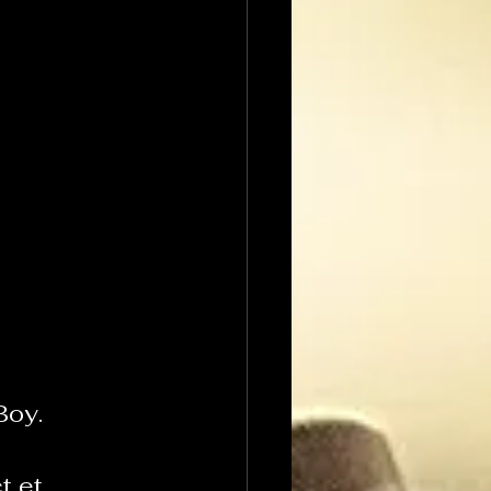
Boy.
t et 