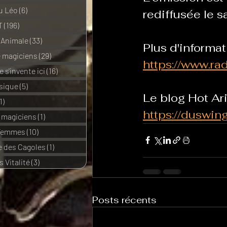
u Léo
(6)
6 posts
rediffusée le 
T
(196)
196 posts
 Animale
(33)
33 posts
Plus d'informat
e magiciens
(29)
29 posts
https://www.r
 s'invente ici
(16)
16 posts
sique
(5)
5 posts
Le blog Hot Ari
1)
11 posts
https://duswi
e magiciens
(1)
1 post
 Femmes
(10)
10 posts
 des Cagoles
(1)
1 post
 Vitalité
(3)
3 posts
Posts récents