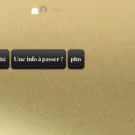
Se connecter
ité
Une info à passer ?
plus