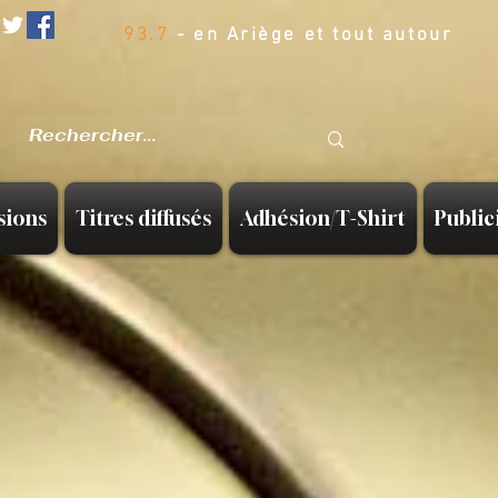
93.7
- en Ariège et tout autour
sions
Titres diffusés
Adhésion/T-Shirt
Public