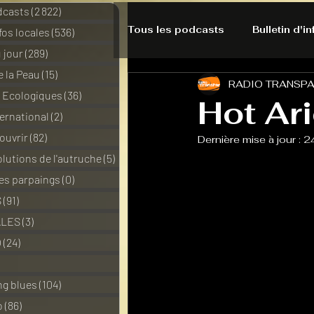
dcasts
(2 822)
2 822 posts
Tous les podcasts
Bulletin d'i
nfos locales
(536)
536 posts
 jour
(289)
289 posts
e la Peau
(15)
15 posts
RADIO TRANSP
A l'Ecoute de la Peau
Alte
s Ecologiques
(36)
36 posts
Hot Ar
ernational
(2)
2 posts
ouvrir
(82)
82 posts
Dernière mise à jour :
24
Bulles à découvrir
Bonnes 
lutions de l'autruche
(5)
5 posts
des parpaings
(0)
0 post
Du pain et des parpaings
S
(91)
91 posts
ALES
(3)
3 posts
O
(24)
24 posts
HO-LA-TINO
H1000
3 posts
ng blues
(104)
104 posts
o
(86)
86 posts
La rubrique cyno
Micro d