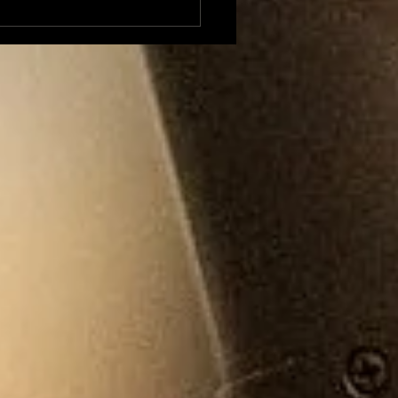
xandre Besson
ent sur 4 mois
position à la Mairie
Foix et envisage une
idature (LFI) aux
tions législatives