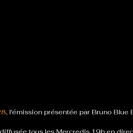
Le Chabot
La Ressourcerie de Foix
ue del païs
Pour que le Courant passe entre nou
Tout Femmes
Tralalaboum
Sport Santé
Les Actus du Léo
28
, l'émission présentée par Bruno Blue 
diffusée tous les Mercredis 19h en direc