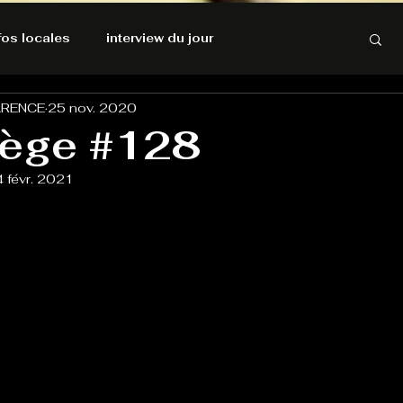
nfos locales
interview du jour
ARENCE
25 nov. 2020
rnatives Ecologiques
Amnesty International
iège #128
 févr. 2021
résolutions de l'autruche
GOOD VIBES
INFOS LOCALES
Keep Cooking blues
Live avec Flo
L'Antre
e poche
La santé ça n'a pas de prix