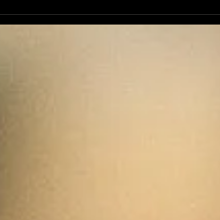
L'Autre Foix: le festival
Ale
historique fuxéen est
revi
lancé
d'op
de 
cand
élec