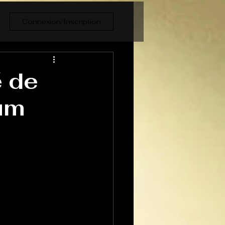
Connexion/Inscription
é de
bum