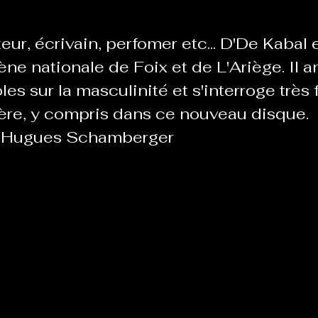
eur, écrivain, perfomer etc... D'De Kabal e
Le Chabot
La Ressourcerie de Foix
ène nationale de Foix et de L'Ariège. Il 
es sur la masculinité et s'interroge très
ière, y compris dans ce nouveau disque.
ue del païs
Pour que le Courant passe entre nou
c Hugues Schamberger
Tout Femmes
Tralalaboum
Sport Santé
Les Actus du Léo