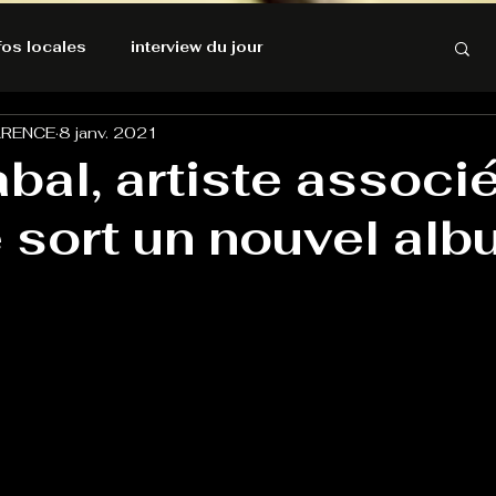
nfos locales
interview du jour
ARENCE
8 janv. 2021
rnatives Ecologiques
Amnesty International
bal, artiste associ
e sort un nouvel al
résolutions de l'autruche
GOOD VIBES
INFOS LOCALES
Keep Cooking blues
Live avec Flo
L'Antre
e poche
La santé ça n'a pas de prix