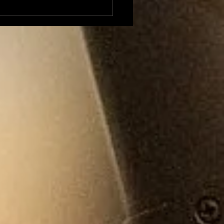
xandre Besson
ent sur 4 mois
position à la Mairie
Foix et envisage une
idature (LFI) aux
tions législatives