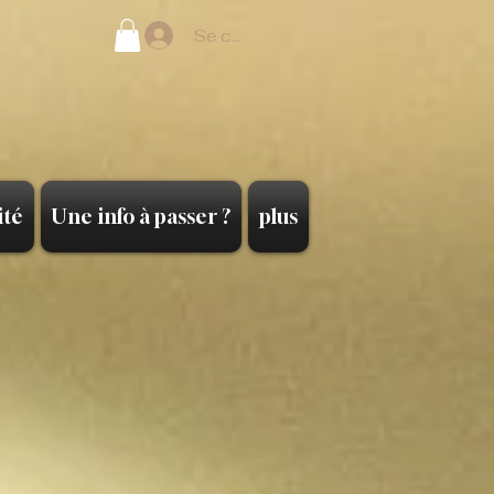
Se connecter
ité
Une info à passer ?
plus