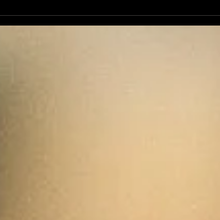
L'Autre Foix: le festival
Ale
historique fuxéen est
revi
lancé
d'op
de 
cand
élec