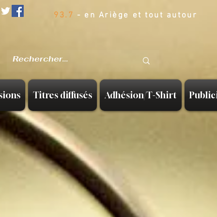
93.7
- en Ariège et tout autour
sions
Titres diffusés
Adhésion/T-Shirt
Public