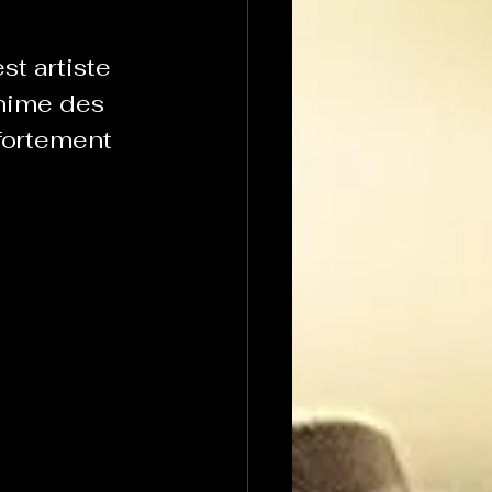
st artiste 
anime des 
 fortement 