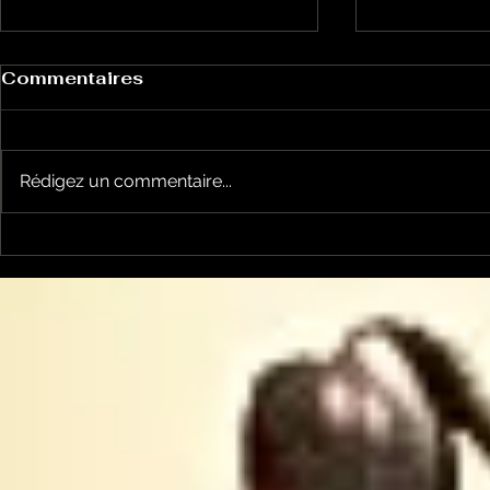
Commentaires
Rédigez un commentaire...
Le Petit Futé présente
L'Autre Foi
sa nouvelle édition
historique
ariégeoise pour 2026-
lancé
2027