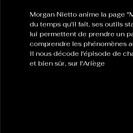
Morgan Nietto anime la page "
La Revanche des Cagoles
Le Chabot
La Ress
du temps qu'il fait, ses outils 
lui permettent de prendre un pa
comprendre les phénomènes au
Les Transversales
Politique del païs
Pour que
Il nous décode l'épisode de chal
et bien sûr, sur l'Ariège 
Sabarat Astro
Tout Feu Tout Femmes
Tralal
)
6 posts
LES ECHAPPEES OBLIQUES
Sport Santé
Les 
ts