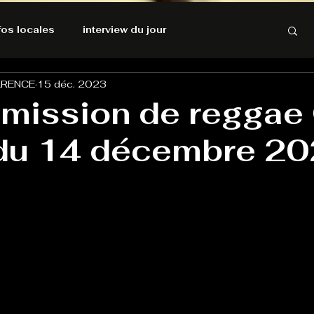
nfos locales
interview du jour
ARENCE
15 déc. 2023
rnatives Ecologiques
Amnesty International
émission de reggae
du 14 décembre 2
résolutions de l'autruche
GOOD VIBES
INFOS LOCALES
Keep Cooking blues
Live avec Flo
L'Antre
e poche
La santé ça n'a pas de prix