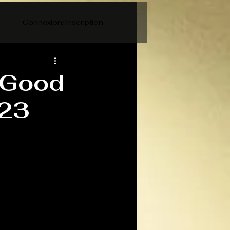
Connexion/Inscription
 Good
023