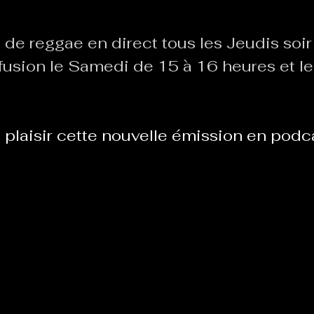
 de reggae en direct tous les Jeudis soir
Le Chabot
La Ressourcerie de Foix
fusion le Samedi de 15 à 16 heures et l
ue del païs
Pour que le Courant passe entre nou
e plaisir cette nouvelle émission en podcas
Tout Femmes
Tralalaboum
Sport Santé
Les Actus du Léo