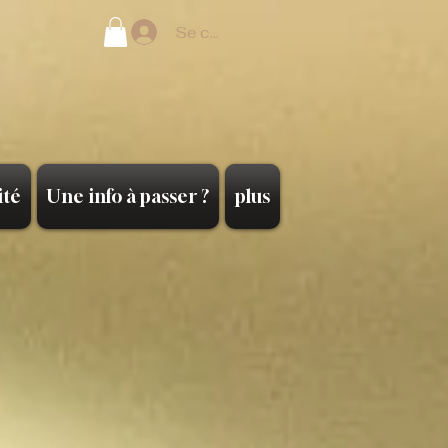
Se connecter
ité
Une info à passer ?
plus