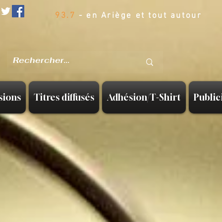
93.7
- en Ariège et tout autour
sions
Titres diffusés
Adhésion/T-Shirt
Public