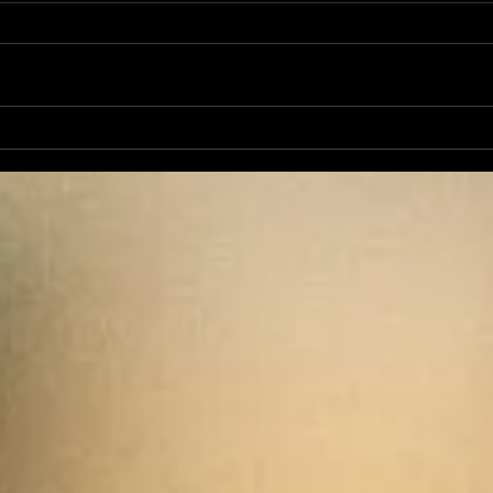
Good Vibes du 4 juin
Goo