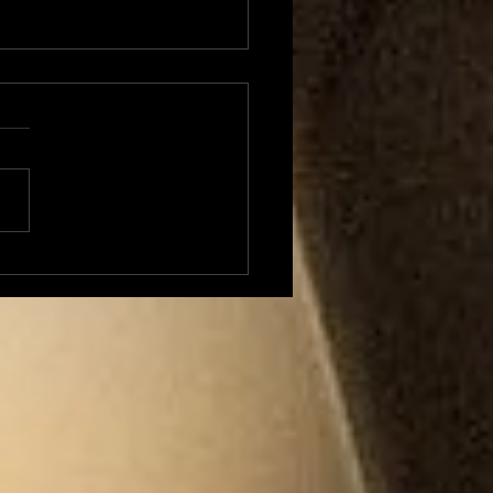
autre vie s'invente
 parlons santé des
gnants