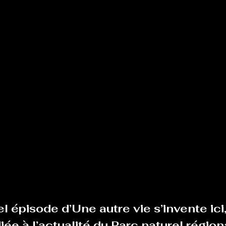
Le Chabot
La Ressourcerie de Foix
ue del païs
Pour que le Courant passe entre nou
Tout Femmes
Tralalaboum
Sport Santé
Les Actus du Léo
 épisode d’Une autre vie s’invente ici,
iée à l’actualité du Parc naturel région