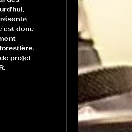
rd’hui, 
eprésente 
c’est donc 
ement 
orestière. 
e projet 
R.