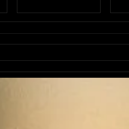
Ouverture paysagère en
Une 
Ariège
ici:
soi