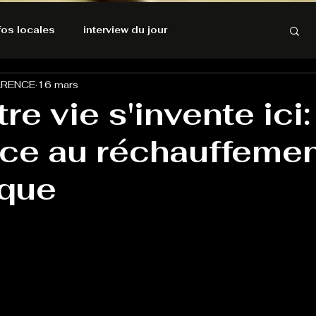
nfos locales
interview du jour
ARENCE
16 mars
rnatives Ecologiques
Amnesty International
re vie s'invente ici:
ace au réchauffeme
résolutions de l'autruche
ique
GOOD VIBES
INFOS LOCALES
Keep Cooking blues
Live avec Flo
L'Antre
e poche
La santé ça n'a pas de prix