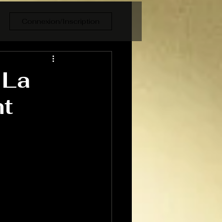
Connexion/Inscription
 La
nt