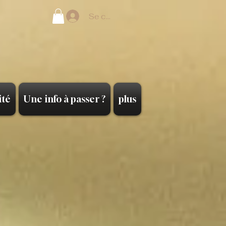
Se connecter
ité
Une info à passer ?
plus