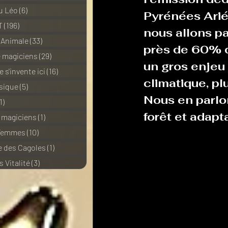
u Léo
(6)
6 posts
Pyrénées Arié
T
(196)
196 posts
nous allons par
 Animale
(33)
33 posts
près de 60% de
e magiciens
(29)
29 posts
un gros enjeu 
 s'invente ici
(16)
16 posts
climatique, pl
sique
(5)
5 posts
Nous en parlo
1)
11 posts
forêt et adap
e magiciens
(1)
1 post
 Femmes
(10)
10 posts
 des Cagoles
(1)
1 post
 Vitalité
(3)
3 posts