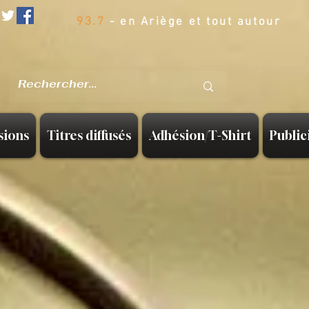
93.7
- en Ariège et tout autour
sions
Titres diffusés
Adhésion/T-Shirt
Public