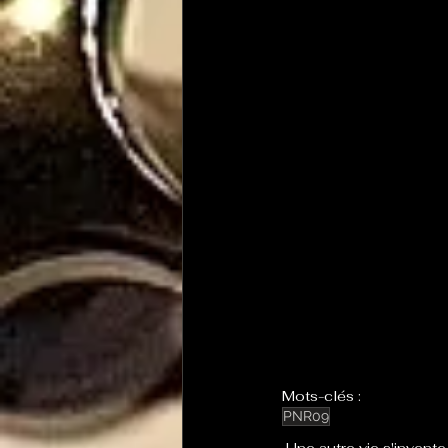
Mots-clés :
PNR09