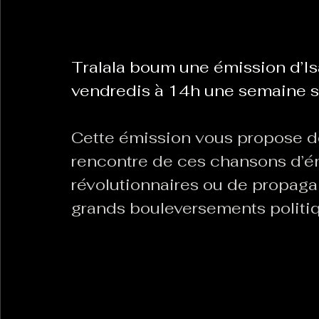
La Revanche des Cagoles
Le Chabot
La Ress
Tralala boum une émission d’Is
vendredis à 14h une semaine s
Les Transversales
Politique del païs
Pour que
Cette émission vous propose de 
rencontre de ces chansons d’ém
Sabarat Astro
Tout Feu Tout Femmes
Tralal
révolutionnaires ou de propag
)
6 posts
grands bouleversements politiqu
LES ECHAPPEES OBLIQUES
Sport Santé
Les 
ts