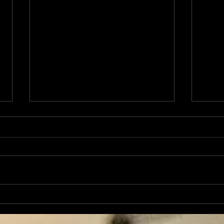
L'Autre Foix: le festival
Ale
historique fuxéen est
revi
lancé
d'op