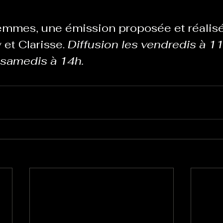
femmes, une émission proposée et réalisé
Le Chabot
La Ressourcerie de Foix
 et Clarisse. 
Diffusion les vendredis à 11
s samedis à 14h.
ue del païs
Pour que le Courant passe entre nou
Tout Femmes
Tralalaboum
Sport Santé
Les Actus du Léo