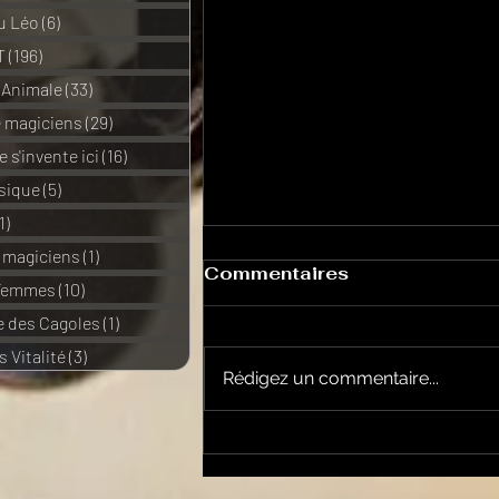
u Léo
(6)
6 posts
T
(196)
196 posts
 Animale
(33)
33 posts
e magiciens
(29)
29 posts
 s'invente ici
(16)
16 posts
sique
(5)
5 posts
1)
11 posts
e magiciens
(1)
1 post
Commentaires
 Femmes
(10)
10 posts
 des Cagoles
(1)
1 post
 Vitalité
(3)
3 posts
Rédigez un commentaire...
Le Petit Futé présente
sa nouvelle édition
ariégeoise pour 2026-