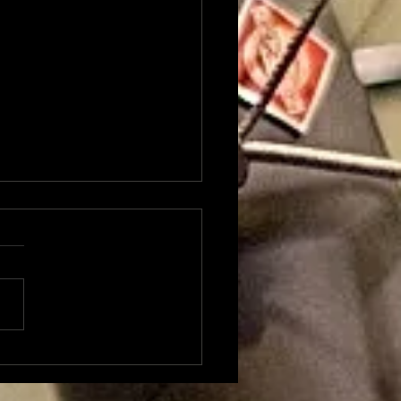
xandre Besson
ent sur 4 mois
position à la Mairie