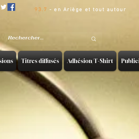
93.7
- en Ariège et tout autour
sions
Titres diffusés
Adhésion/T-Shirt
Public