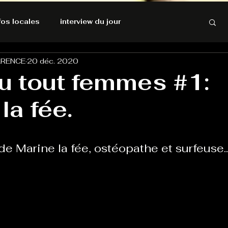
nfos locales
interview du jour
ARENCE
20 déc. 2020
rnatives Ecologiques
Amnesty International
eu tout femmes #1:
la fée.
résolutions de l'autruche
GOOD VIBES
INFOS LOCALES
de Marine la fée, ostéopathe et surfeuse..
Keep Cooking blues
Live avec Flo
L'Antre
e poche
La santé ça n'a pas de prix