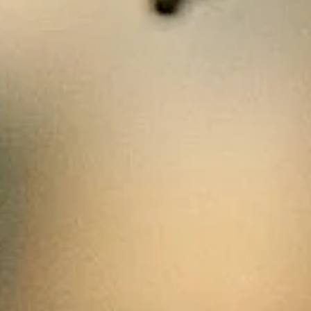
de 
cand
élec