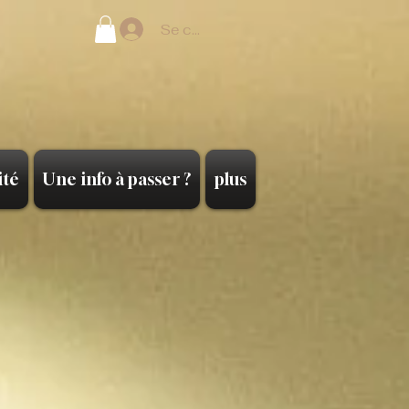
Se connecter
ité
Une info à passer ?
plus