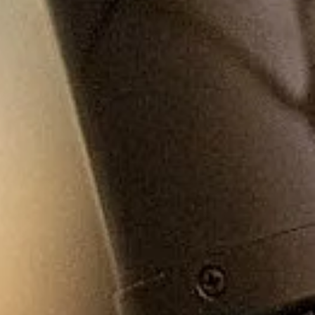
Foix et envisage une
idature (LFI) aux
tions législatives