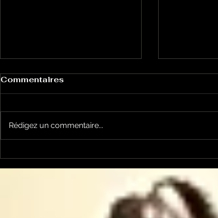
Commentaires
Rédigez un commentaire...
Le Petit Futé présente
L'Autre Foi
sa nouvelle édition
historique
ariégeoise pour 2026-
lancé
2027