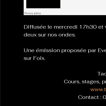
La Revanche des Cagoles
Le Chabot
La Ress
Diffusée le mercredi 17h30 et 
deux sur nos ondes.
Les Transversales
Politique del païs
Pour que
Une émission proposée par Eve
Sabarat Astro
Tout Feu Tout Femmes
Tralal
sur Foix.
)
6 posts
Ta
LES ECHAPPEES OBLIQUES
Sport Santé
Les 
Cours, stages, p
www.t
Contact : 
ts