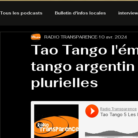
Tous les podcasts
Bulletin d'infos locales
interview
RADIO TRANSPARENCE
10 avr. 2024
A l'Ecoute de la Peau
Alternatives Ecologiques
Tao Tango l'ém
tango argentin 
Bulles à découvrir
Bonnes résolutions de l'autruch
posts
plurielles
Du pain et des parpaings
GOOD VIBES
INFO
HO-LA-TINO
H1000
Keep Cooking blues
La rubrique cyno
Micro de poche
La santé ça 